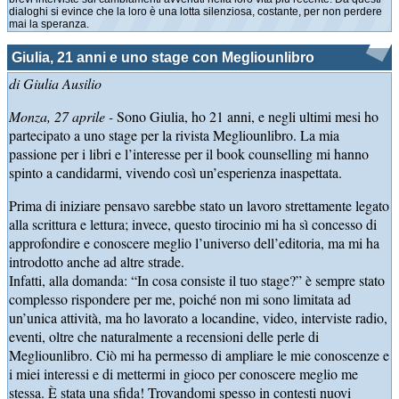
dialoghi si evince che la loro è una lotta silenziosa, costante, per non perdere
mai la speranza.
Giulia, 21 anni e uno stage con Megliounlibro
di Giulia Ausilio
Monza, 27 aprile -
Sono Giulia, ho 21 anni, e negli ultimi mesi ho
partecipato a uno stage per la rivista Megliounlibro. La mia
passione per i libri e l’interesse per il book counselling mi hanno
spinto a candidarmi, vivendo così un’esperienza inaspettata.
Prima di iniziare pensavo sarebbe stato un lavoro strettamente legato
alla scrittura e lettura; invece, questo tirocinio mi ha sì concesso di
approfondire e conoscere meglio l’universo dell’editoria, ma mi ha
introdotto anche ad altre strade.
Infatti, alla domanda: “In cosa consiste il tuo stage?” è sempre stato
complesso rispondere per me, poiché non mi sono limitata ad
un’unica attività, ma ho lavorato a locandine, video, interviste radio,
eventi, oltre che naturalmente a recensioni delle perle di
Megliounlibro. Ciò mi ha permesso di ampliare le mie conoscenze e
i miei interessi e di mettermi in gioco per conoscere meglio me
stessa. È stata una sfida! Trovandomi spesso in contesti nuovi