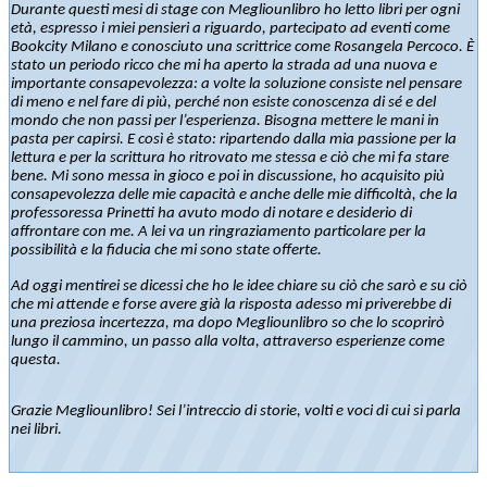
Durante questi mesi di stage con Megliounlibro ho letto libri per ogni
età, espresso i miei pensieri a riguardo, partecipato ad eventi come
Bookcity Milano e conosciuto una scrittrice come Rosangela Percoco. È
stato un periodo ricco che mi ha aperto la strada ad una nuova e
importante consapevolezza: a volte la soluzione consiste nel pensare
di meno e nel fare di più, perché non esiste conoscenza di sé e del
mondo che non passi per l’esperienza. Bisogna mettere le mani in
pasta per capirsi. E così è stato: ripartendo dalla mia passione per la
lettura e per la scrittura ho ritrovato me stessa e ciò che mi fa stare
bene. Mi sono messa in gioco e poi in discussione, ho acquisito più
consapevolezza delle mie capacità e anche delle mie difficoltà, che la
professoressa Prinetti ha avuto modo di notare e desiderio di
affrontare con me. A lei va un ringraziamento particolare per la
possibilità e la fiducia che mi sono state offerte.
Ad oggi mentirei se dicessi che ho le idee chiare su ciò che sarò e su ciò
che mi attende e forse avere già la risposta adesso mi priverebbe di
una preziosa incertezza, ma dopo Megliounlibro so che lo scoprirò
lungo il cammino, un passo alla volta, attraverso esperienze come
questa.
Grazie Megliounlibro! Sei l’intreccio di storie, volti e voci di cui si parla
nei libri.