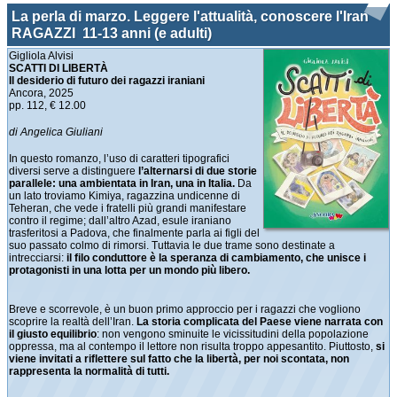
La perla di marzo. Leggere l'attualità, conoscere l'Iran
RAGAZZI 11-13 anni (e adulti)
Gigliola Alvisi
SCATTI DI LIBERTÀ
Il desiderio di futuro dei ragazzi iraniani
Ancora, 2025
pp. 112, € 12.00
di Angelica Giuliani
In questo romanzo, l’uso di caratteri tipografici
diversi serve a distinguere
l’alternarsi di due storie
parallele: una ambientata in Iran, una in Italia.
Da
un lato troviamo Kimiya, ragazzina undicenne di
Teheran, che vede i fratelli più grandi manifestare
contro il regime; dall’altro Azad, esule iraniano
trasferitosi a Padova, che finalmente parla ai figli del
suo passato colmo di rimorsi. Tuttavia le due trame sono destinate a
intrecciarsi:
il filo conduttore è la speranza di cambiamento, che unisce i
protagonisti in una lotta per un mondo più libero.
Breve e scorrevole, è un buon primo approccio per i ragazzi che vogliono
scoprire la realtà dell’Iran.
La storia complicata del Paese viene narrata con
il giusto equilibrio
: non vengono sminuite le vicissitudini della popolazione
oppressa, ma al contempo il lettore non risulta troppo appesantito. Piuttosto,
si
viene invitati a riflettere sul fatto che la libertà, per noi scontata, non
rappresenta la normalità di tutti.