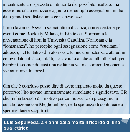
inizialmente ero spaesata e intimorita dal possibile risultato, ma
essere riuscita a realizzare ognuno dei compiti assegnatomi mi ha
dato grandi soddisfazioni e consapevolezza.
Il mio lavoro si è svolto soprattutto a distanza, con eccezione per
eventi come Bookcity Milano, in Biblioteca Sormani o la
presentazione di libri in Università Cattolica. Nonostante la
“lontananza”, ho percepito ogni assegnazione come “cucitami”
addosso, nel tentativo di valorizzare le mie competenze e attitudini,
come il lato artistico; infatti, ho lavorato anche ad albi illustrati per
bambini, scoprendo così una realtà nuova, ma sorprendentemente
vicina ai miei interessi.
Ora che è concluso posso dire di avere imparato molto da questo
percorso: l’ho trovato immensamente stimolante e significativo. Ciò
che mi ha lasciato è il motivo per cui ho scelto di proseguire la
collaborazione con Megliounlibro, nella speranza di continuare a
sperimentare e scoprirmi.
Luis Sepulveda, a 4 anni dalla morte il ricordo di una
sua lettrice