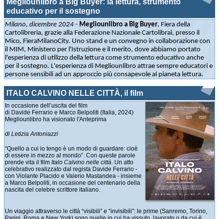
Megliounlibro a Big Buyer: la lettura, strumento
educativo per il sostegno
Milano, dicembre 2024 -
Megliounlibro a Big Buyer
, Fiera della
Cartolibreria, grazie alla Federazione Nazionale Cartolibrai, presso il
Mico, FieraMilanoCity. Uno stand e un convegno in collaborazione con
il MIM, Ministero per l'Istruzione e il merito, dove abbiamo portato
l'esperienza di utilizzo della lettura come strumento educativo anche
per il sostegno. L'esperienza di Megliounlibro attrae sempre educatori e
persone sensibili ad un approccio più consapevole al pianeta lettura.
ITALO CALVINO NELLE CITTÀ, il film
In occasione dell’uscita del film
di Davide Ferrario e Marco Belpoliti (Italia, 2024)
Megliounlibro ha visionato l'Anteprima
di Letizia Antoniazzi
“Quello a cui io tengo è un modo di guardare: cioè
di essere in mezzo al mondo”. Con queste parole
prende vita il film
Italo Calvino nelle città
. Un atto
celebrativo realizzato dal regista Davide Ferrario -
con Violante Placido e Valerio Mastandea - insieme
a Marco Belpoliti, in occasione del centenario della
nascita del celebre scrittore italiano.
Un viaggio attraverso le città “visibili” e “invisibili”: le prime (Sanremo, Torino,
Parigi, Roma e New York) sono quelle in cui ha vissuto, lavorato o da cui è