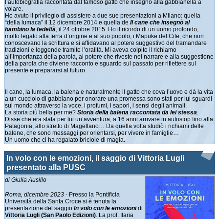
l’autobiografia raccontata dal famoso gatto che insegnò alla gabbianella a
volare.
Ho avuto il privilegio di assistere a due sue presentazioni a Milano: quella
“della lumaca” il 12 dicembre 2014 e quella de
Il cane che insegnò al
bambino la fedeltà
, il 24 ottobre 2015. Ho il ricordo di un uomo profondo,
molto legato alla terra d’origine e al suo popolo, i Mapuke del Cile, che non
conoscevano la scrittura e si affidavano al potere suggestivo del tramandare
tradizioni e leggende tramite l’oralità. Mi aveva colpito il richiamo
all’importanza della parola, al potere che riveste nel narrare e alla suggestione
della parola che diviene racconto e sguardo sul passato per riflettere sul
presente e prepararsi al futuro.
Il cane, la lumaca, la balena e naturalmente il gatto che cova l’uovo e dà la vita
a un cucciolo di gabbiano per onorare una promessa sono stati per lui sguardi
sul mondo attraverso la voce, i profumi, i sapori, i sensi degli animali.
La storia più bella per me?
Storia della balena raccontata da lei stessa
.
Disse che era stata per lui un’avventura, a 16 anni arrivare in autostop fino alla
Patagonia, allo stretto di Magellano… Da quella volta studiò i richiami delle
balene, che sono messaggi per orientarsi, per vivere in famiglie…
Un uomo che ci ha regalato briciole di magia.
In volo con le emozioni, il saggio di Vittoria Lugli
presentato alla PUSC
di Giulia Ausilio
Roma, dicembre 2023 -
Presso la Pontificia
Università della Santa Croce si è tenuta la
presentazione del saggio
In volo con le emozioni
di
Vittoria Lugli (San Paolo Edizioni)
. La prof. Ilaria