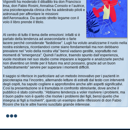
Vigorelli ha moderato il dibattito tra don Francisco
Insa, don Fabio Rosini, Annalisa Consolo e l’autrice,
una psicoterapeuta clinica che ha addestrato piloti e
astronauti per affrontare le missioni
dell'Aeronautica. Da questo stretto legame con il
volo il libro prende il titolo.
Al centro di tutto il tema delle emozioni: infatti si è
parlato della tendenza ad assecondarle o farle
tacere perché considerate “fastidiose”. Lugli ha voluto analizzarne il ruolo nella
nostra esistenza, ricordandoci come siano fondamentali ma non debbano
prevalere nel “volo della nostra vita” bensì vadano gestite, soprattutto nei
momenti di "emergenza". Quindi l’autrice, traendo spunto dall’esperienza,
vuole mostrare nel suo studio come imparare a leggerle e analizzarle perché
non diventino un limite per il futuro ma anzi possano, grazie ad un buon
“addestramento” servire per superare i momenti difficili.
Il saggio si riferisce in particolare ad un metodo innovativo per i pazienti in
psicoterapia ma l’incontro, alternando letture di estratti dal testo con interventi
degli ospiti, ha saputo cogliere e approfondire anche altri aspetti significativi.
Così la presentazione si è tramutata in confronto stimolante, dove anche il
pubblico è stato coinvolto. “Abbiamo tendenza a voler risolvere i problemi, ma
il buon padre non è quello che risolve i problemi dei figli, bensì quello che
insegna ai figli a risolverli”, questo un esempio delle riflessioni di don Fabio
Rosini che tra le altre hanno suscitato grande interesse.