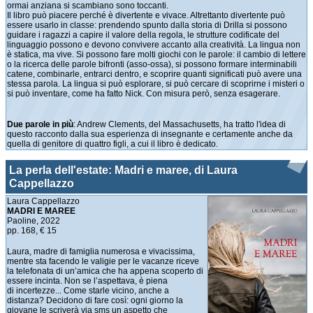
ormai anziana si scambiano sono toccanti.
Il libro può piacere perché è divertente e vivace. Altrettanto divertente può
essere usarlo in classe: prendendo spunto dalla storia di Drilla si possono
guidare i ragazzi a capire il valore della regola, le strutture codificate del
linguaggio possono e devono convivere accanto alla creatività. La lingua non
è statica, ma vive. Si possono fare molti giochi con le parole: il cambio di lettere
o la ricerca delle parole bifronti (asso-ossa), si possono formare interminabili
catene, combinarle, entrarci dentro, e scoprire quanti significati può avere una
stessa parola. La lingua si può esplorare, si può cercare di scoprirne i misteri o
si può inventare, come ha fatto Nick. Con misura però, senza esagerare.
Due parole in più
: Andrew Clements, del Massachusetts, ha tratto l'idea di
questo racconto dalla sua esperienza di insegnante e certamente anche da
quella di genitore di quattro figli, a cui il libro è dedicato.
La perla dell'estate: Madri e maree, di Laura
Cappellazzo
Laura Cappellazzo
MADRI E MAREE
Paoline, 2022
pp. 168, € 15
Laura, madre di famiglia numerosa e vivacissima,
mentre sta facendo le valigie per le vacanze riceve
la telefonata di un’amica che ha appena scoperto di
essere incinta. Non se l’aspettava, è piena
di incertezze... Come starle vicino, anche a
distanza? Decidono di fare così: ogni giorno la
giovane le scriverà via sms un aspetto che