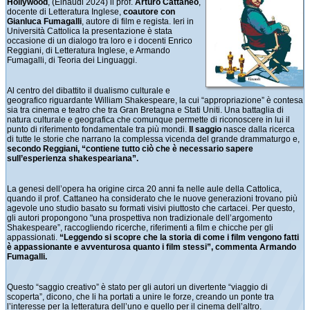
Hollywood
, (Einaudi 2024) il prof.
Arturo Cattaneo
,
docente di Letteratura Inglese,
coautore con
Gianluca Fumagalli
, autore di film e regista. Ieri in
Università Cattolica la presentazione è stata
occasione di un dialogo tra loro e i docenti Enrico
Reggiani, di Letteratura Inglese, e Armando
Fumagalli, di Teoria dei Linguaggi.
Al centro del dibattito il dualismo culturale e
geografico riguardante William Shakespeare, la cui “appropriazione” è contesa
sia tra cinema e teatro che tra Gran Bretagna e Stati Uniti. Una battaglia di
natura culturale e geografica che comunque permette di riconoscere in lui il
punto di riferimento fondamentale tra più mondi.
Il saggio
nasce dalla ricerca
di tutte le storie che narrano la complessa vicenda del grande drammaturgo e,
secondo Reggiani, “contiene tutto ciò che è necessario sapere
sull’esperienza shakespeariana”.
La genesi dell’opera ha origine circa 20 anni fa nelle aule della Cattolica,
quando il prof. Cattaneo ha considerato che le nuove generazioni trovano più
agevole uno studio basato su formati visivi piuttosto che cartacei. Per questo,
gli autori propongono "una prospettiva non tradizionale dell’argomento
Shakespeare”, raccogliendo ricerche, riferimenti a film e chicche per gli
appassionati.
“Leggendo si scopre che la storia di come i film vengono fatti
è appassionante e avventurosa quanto i film stessi”, commenta Armando
Fumagalli.
Questo “saggio creativo” è stato per gli autori un divertente “viaggio di
scoperta”, dicono, che li ha portati a unire le forze, creando un ponte tra
l’interesse per la letteratura dell’uno e quello per il cinema dell’altro.