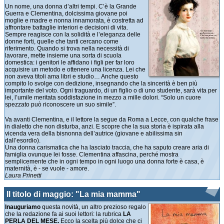
Un nome, una donna d’altri tempi. C’è la Grande
Guerra e Clementina, dolcissima giovane poi
moglie e madre e nonna innamorata, è costretta ad
affrontare battaglie interiori e decisioni di vita.
Sempre reagisce con la solidità e l’eleganza delle
donne forti, quelle che tanti cercano come
riferimento. Quando si trova nella necessità di
lavorare, mette insieme una sorta di scuola
domestica: i genitori le affidano i figli per far loro
acquisire un metodo e ottenere una licenza. Lei che
non aveva titoli ama libri e studio… Anche questo
compito lo svolge con dedizione, insegnando che la sincerità è ben più
importante del voto. Ogni traguardo, di un figlio o di uno studente, sarà vita per
lei, l’umile meritata soddisfazione in mezzo a mille dolori. “Solo un cuore
spezzato può riconoscere un suo simile”.
Va avanti Clementina, e il lettore la segue da Roma a Lecce, con qualche frase
in dialetto che non disturba, anzi. E scopre che la sua storia è ispirata alla
vicenda vera della bisnonna dell’autrice (giovane e abilissima sin
dall’esordio).
Una donna carismatica che ha lasciato traccia, che ha saputo creare aria di
famiglia ovunque lei fosse. Clementina affascina, perché mostra
semplicemente che in ogni tempo in ogni luogo una donna forte è casa, è
maternità, è - se vuole - amore.
Laura Prinetti
Il titolo di maggio: "La mia mamma"
Inauguriamo
questa novità, un altro prezioso regalo
che la redazione fa ai suoi lettori: la rubrica
LA
PERLA DEL MESE.
Ecco la scelta più dolce che ci