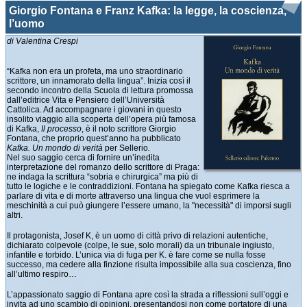
Giorgio Fontana e Franz Kafka: la legge, la coscienza,
l’uomo
di Valentina Crespi
“Kafka non era un profeta, ma uno straordinario
scrittore, un innamorato della lingua”. Inizia così il
secondo incontro della Scuola di lettura promossa
dall’editrice Vita e Pensiero dell’Università
Cattolica. Ad accompagnare i giovani in questo
insolito viaggio alla scoperta dell’opera più famosa
di Kafka,
Il processo
, è il noto scrittore Giorgio
Fontana, che proprio quest’anno ha pubblicato
Kafka. Un mondo di verità
per Sellerio
.
Nel suo saggio cerca di fornire un’inedita
interpretazione del romanzo dello scrittore di Praga:
ne indaga la scrittura “sobria e chirurgica” ma più di
tutto le logiche e le contraddizioni. Fontana ha spiegato come Kafka riesca a
parlare di vita e di morte attraverso una lingua che vuol esprimere la
meschinità a cui può giungere l’essere umano, la "necessità" di imporsi sugli
altri.
Il protagonista, Josef K, è un uomo di città privo di relazioni autentiche,
dichiarato colpevole (colpe, le sue, solo morali) da un tribunale ingiusto,
infantile e torbido. L’unica via di fuga per K. è fare come se nulla fosse
successo, ma cedere alla finzione risulta impossibile alla sua coscienza, fino
all’ultimo respiro…
L’appassionato saggio di Fontana apre così la strada a riflessioni sull’oggi e
invita ad uno scambio di opinioni, presentandosi non come portatore di una