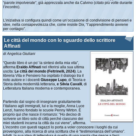
“parole impolverate”, già apprezzata anche da Calvino (citato più volte durante
l’incontro).
L’iniziativa si configura quindi come un’occasione di condivisione di pensieri e
idee, nella consapevolezza che, come insiste Dix, “l’apprendimento avviene
per contagio”.
Le città del mondo con lo sguardo dello scrittore
Affinati
di Angelica Giuliani
“Questo libro è un po’ la sintesi della mia vita”,
afferma
Eraldo Affinati
nel riferirsi alla sua ultima
uscita:
Le città del mondo (Feltrinelli, 2024)
. La
libreria Vita e Pensiero ha ospitato il dialogo tra il
noto autore e i docenti
Giuseppe Lupo
, di Teoria e
Storia della modernità letteraria,
e Silvia Cavalli
, di
Letteratura Italiana moderna e contemporanea.
Partendo dal sogno di insegnare gratuitamente
l’italiano agli immigrati, lui e la moglie, Anna Luce
Lenzi, hanno fondato le scuole Penny Wirton. È
proprio qui che nasce il romanzo: “Ho deciso di
scrivere un libro solo di città perché ciascuno dei
miei studenti incarna la città da cui viene”, afferma.
L’incontro con questi ragazzi lo porta a voler conoscere i luoghi da cui
provengono, alla ricerca di una scrittura che è “testimonianza dell’umano”.
Infatti, la sua idea di letteratura è quella di una parola che riesce a farci