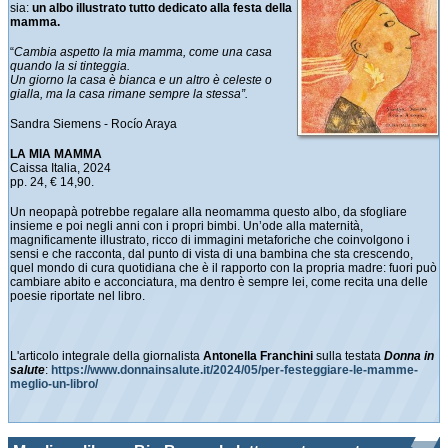
sia:
un albo illustrato tutto dedicato alla festa della
mamma.
“
Cambia aspetto la mia mamma, come una casa
quando la si tinteggia.
Un giorno la casa è bianca e un altro è celeste o
gialla, ma la casa rimane sempre la stessa”.
Sandra Siemens - Rocío Araya
LA MIA MAMMA
Caissa Italia, 2024
pp. 24, € 14,90.
Un neopapà potrebbe regalare alla neomamma questo albo, da sfogliare
insieme e poi negli anni con i propri bimbi. Un’ode alla maternità,
magnificamente illustrato, ricco di immagini metaforiche che coinvolgono i
sensi e che racconta, dal punto di vista di una bambina che sta crescendo,
quel mondo di cura quotidiana che è il rapporto con la propria madre: fuori può
cambiare abito e acconciatura, ma dentro è sempre lei, come recita una delle
poesie riportate nel libro.
L'articolo integrale della giornalista
Antonella Franchini
sulla testata
Donna in
salute
:
https://www.donnainsalute.it/2024/05/per-festeggiare-le-mamme-
meglio-un-libro/