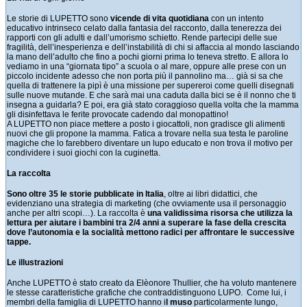
Le storie di LUPETTO sono
vicende di vita quotidiana
con un intento
educativo intrinseco celato dalla fantasia del racconto, dalla tenerezza dei
rapporti con gli adulti e dall’umorismo schietto. Rende partecipi delle sue
fragilità, dell’inesperienza e dell’instabilità di chi si affaccia al mondo lasciando
la mano dell’adulto che fino a pochi giorni prima lo teneva stretto. E allora lo
vediamo in una “giornata tipo” a scuola o al mare, oppure alle prese con un
piccolo incidente adesso che non porta più il pannolino ma… già si sa che
quella di trattenere la pipì è una missione per supereroi come quelli disegnati
sulle nuove mutande. E che sarà mai una caduta dalla bici se è il nonno che ti
insegna a guidarla? E poi, era già stato coraggioso quella volta che la mamma
gli disinfettava le ferite provocate cadendo dal monopattino!
A LUPETTO non piace mettere a posto i giocattoli, non gradisce gli alimenti
nuovi che gli propone la mamma. Fatica a trovare nella sua testa le paroline
magiche che lo farebbero diventare un lupo educato e non trova il motivo per
condividere i suoi giochi con la cuginetta.
La raccolta
Sono oltre 35 le storie pubblicate in Italia
, oltre ai libri didattici, che
evidenziano una strategia di marketing (che ovviamente usa il personaggio
anche per altri scopi…). La raccolta è
una validissima risorsa che utilizza la
lettura per aiutare i bambini tra 2/4 anni a superare la fase della crescita
dove l’autonomia e la socialità mettono radici per affrontare le successive
tappe.
Le illustrazioni
Anche LUPETTO è stato creato da Elèonore Thullier, che ha voluto mantenere
le stesse caratteristiche grafiche che contraddistinguono LUPO. Come lui, i
membri della famiglia di LUPETTO hanno i
l muso
particolarmente lungo,