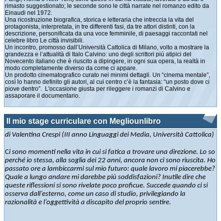
rimasto suggestionato; le seconde sono le città narrate nel romanzo edito da
Einaudi nel 1972.
Una ricostruzione biografica, storica e letteraria che intreccia la vita del
protagonista, interpretata, in tre differenti fasi, da tre attori distinti, con la
descrizione, personificata da una voce femminile, di paesaggi raccontati nel
celebre libro Le città invisibili.
Un incontro, promosso dall’Università Cattolica di Milano, volto a mostrare la
grandezza e l’attualità di Italo Calvino: uno degli scrittori più atipici del
Novecento italiano che è riuscito a dipingere, in ogni sua opera, la realtà in
modo completamente diverso da come ci appare.
Un prodotto cinematografico curato nei minimi dettagli. Un “cinema mentale”,
così lo hanno definito gli autori, al cui centro c’è la fantasia: “un posto dove ci
piove dentro”. L'occasione giusta per rileggere i romanzi di Calvino e
assaporare il documentario.
Il mio stage curriculare con Megliounlibro
di Valentina Crespi (III anno Linguaggi dei Media, Università Cattolica)
C
i sono momenti nella vita in cui si fatica a trovare una direzione. Lo so
perché io stessa, alla soglia dei 22 anni, ancora non ci sono riuscita. Ho
passato ore a lambiccarmi sul mio futuro: quale lavoro mi piacerebbe?
Quale a lungo andare mi darebbe più soddisfazioni? Inutile dire che
queste riflessioni si sono rivelate poco proficue.
Succede quando ci si
osserva dall’esterno, come un caso di studio, privilegiando la
razionalità e l’oggettività a discapito del proprio sentire.