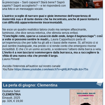
la preoccupa – Sarò capace? Starà bene? Saprò
capirlo? Saprò accoglierlo? – e lei risponderà con
una foto e un messaggio vocale.
L’autrice sceglie di narrare guai e gioie immense dell’esperienza di
maternità sua e di tante donne che ha incontrato, anche di paesi lontani e
con difficoltà apparentemente insormontabili.
Ne esce un quadro realistico talora crudo ma sempre affascinante,
luminoso, che dice senza retorica, che stimola senza enfasi.
“Conchiglie rotte, sparse a casaccio dalle onde, lungo il bagnasciuga”
: così
a volte si possono sentire le madri...
Laura Cappellazzo parla di
un’esperienza che per tutte ha gli alti e i bassi delle maree. Sì, all’inizio ci si
può sentire inadeguate, ma presto ci si rende conto che emergono risorse
incredibili. E che c’è un uomo accanto, a sostenere l’albero della barca a vela.
L’invito è a non lasciarsi sommergere dalla burrasca, ma a raccogliere la
sfida di una nuova vita che prende il largo.
Laura Prinetti
Ascolta l'intervista all'autrice sul nostro canale
YouTube
https://www.youtube.com/watch?v=gHILiKPvq9c&t=75s
La perla di giugno: Clementina
Giuliana Salvi
CLEMENTINA
Einaudi, 2025
pp. 326, € 19,00