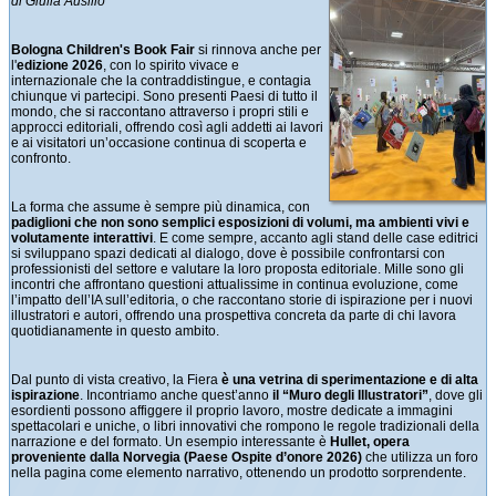
di Giulia Ausilio
Bologna Children's Book Fair
si rinnova anche per
l'
edizione 2026
, con lo spirito vivace e
internazionale che la contraddistingue, e contagia
chiunque vi partecipi. Sono presenti Paesi di tutto il
mondo, che si raccontano attraverso i propri stili e
approcci editoriali, offrendo così agli addetti ai lavori
e ai visitatori un’occasione continua di scoperta e
confronto.
La forma che assume è sempre più dinamica, con
padiglioni che non sono semplici esposizioni di volumi, ma ambienti vivi e
volutamente interattivi
. E come sempre, accanto agli stand delle case editrici
si sviluppano spazi dedicati al dialogo, dove è possibile confrontarsi con
professionisti del settore e valutare la loro proposta editoriale. Mille sono gli
incontri che affrontano questioni attualissime in continua evoluzione, come
l’impatto dell’IA sull’editoria, o che raccontano storie di ispirazione per i nuovi
illustratori e autori, offrendo una prospettiva concreta da parte di chi lavora
quotidianamente in questo ambito.
Dal punto di vista creativo, la Fiera
è una vetrina di sperimentazione e di alta
ispirazione
. Incontriamo anche quest’anno
il “Muro degli Illustratori”
, dove gli
esordienti possono affiggere il proprio lavoro, mostre dedicate a immagini
spettacolari e uniche, o libri innovativi che rompono le regole tradizionali della
narrazione e del formato. Un esempio interessante è
Hullet, opera
proveniente dalla Norvegia (Paese Ospite d’onore 2026)
che utilizza un foro
nella pagina come elemento narrativo, ottenendo un prodotto sorprendente.