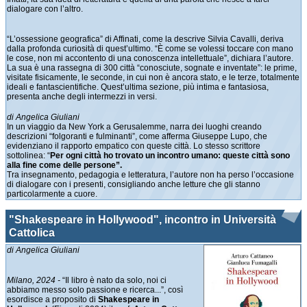
dialogare con l’altro.
“L’ossessione geografica” di Affinati, come la descrive Silvia Cavalli, deriva
dalla profonda curiosità di quest’ultimo. “È come se volessi toccare con mano
le cose, non mi accontento di una conoscenza intellettuale”, dichiara l’autore.
La sua è una rassegna di 300 città “conosciute, sognate e inventate”: le prime,
visitate fisicamente, le seconde, in cui non è ancora stato, e le terze, totalmente
ideali e fantascientifiche. Quest’ultima sezione, più intima e fantasiosa,
presenta anche degli intermezzi in versi.
di Angelica Giuliani
In un viaggio da New York a Gerusalemme, narra dei luoghi creando
descrizioni “folgoranti e fulminanti”, come afferma Giuseppe Lupo, che
evidenziano il rapporto empatico con queste città. Lo stesso scrittore
sottolinea: “
Per ogni città ho trovato un incontro umano: queste città sono
alla fine come delle persone”.
Tra insegnamento, pedagogia e letteratura, l’autore non ha perso l’occasione
di dialogare con i presenti, consigliando anche letture che gli stanno
particolarmente a cuore.
"Shakespeare in Hollywood", incontro in Università
Cattolica
di Angelica Giuliani
Milano, 2024 -
“Il libro è nato da solo, noi ci
abbiamo messo solo passione e ricerca...”, così
esordisce a proposito di
Shakespeare in