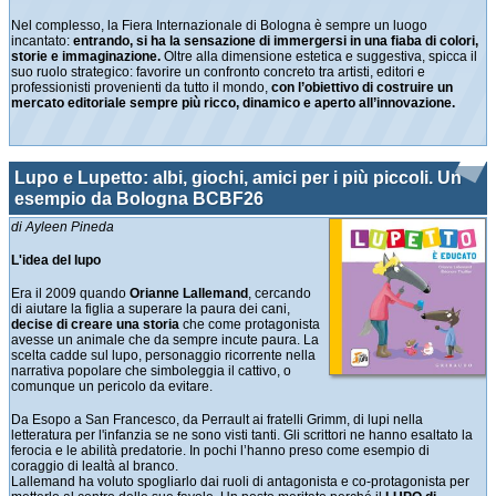
Nel complesso, la Fiera Internazionale di Bologna è sempre un luogo
incantato:
entrando, si ha la sensazione di immergersi in una fiaba di colori,
storie e immaginazione.
Oltre alla dimensione estetica e suggestiva, spicca il
suo ruolo strategico: favorire un confronto concreto tra artisti, editori e
professionisti provenienti da tutto il mondo,
con l’obiettivo di costruire un
mercato editoriale sempre più ricco, dinamico e aperto all’innovazione.
Lupo e Lupetto: albi, giochi, amici per i più piccoli. Un
esempio da Bologna BCBF26
di Ayleen Pineda
L'idea del lupo
Era il 2009 quando
Orianne Lallemand
, cercando
di aiutare la figlia a superare la paura dei cani,
decise di creare una storia
che come protagonista
avesse un animale che da sempre incute paura. La
scelta cadde sul lupo, personaggio ricorrente nella
narrativa popolare che simboleggia il cattivo, o
comunque un pericolo da evitare.
Da Esopo a San Francesco, da Perrault ai fratelli Grimm, di lupi nella
letteratura per l'infanzia se ne sono visti tanti. Gli scrittori ne hanno esaltato la
ferocia e le abilità predatorie. In pochi l’hanno preso come esempio di
coraggio di lealtà al branco.
Lallemand ha voluto spogliarlo dai ruoli di antagonista e co-protagonista per