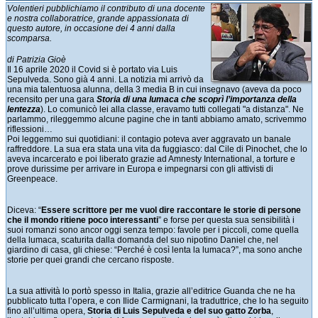
Volentieri pubblichiamo il contributo di una docente
e nostra collaboratrice, grande appassionata di
questo autore, in occasione dei 4 anni dalla
scomparsa.
di Patrizia Gioè
Il 16 aprile 2020 il Covid si è portato via Luis
Sepulveda. Sono già 4 anni. La notizia mi arrivò da
una mia talentuosa alunna, della 3 media B in cui insegnavo (aveva da poco
recensito per una gara
Storia di una lumaca che scoprì l’importanza della
lentezza
). Lo comunicò lei alla classe, eravamo tutti collegati "a distanza". Ne
parlammo, rileggemmo alcune pagine che in tanti abbiamo amato, scrivemmo
riflessioni…
Poi leggemmo sui quotidiani: il contagio poteva aver aggravato un banale
raffreddore. La sua era stata una vita da fuggiasco: dal Cile di Pinochet, che lo
aveva incarcerato e poi liberato grazie ad Amnesty International, a torture e
prove durissime per arrivare in Europa e impegnarsi con gli attivisti di
Greenpeace.
Diceva: “
Essere scrittore per me vuol dire raccontare le storie di persone
che il mondo ritiene poco interessanti
” e forse per questa sua sensibilità i
suoi romanzi sono ancor oggi senza tempo: favole per i piccoli, come quella
della lumaca, scaturita dalla domanda del suo nipotino Daniel che, nel
giardino di casa, gli chiese: “Perché è così lenta la lumaca?”, ma sono anche
storie per quei grandi che cercano risposte.
La sua attività lo portò spesso in Italia, grazie all’editrice Guanda che ne ha
pubblicato tutta l’opera, e con Ilide Carmignani, la traduttrice, che lo ha seguito
fino all’ultima opera,
Storia di Luis Sepulveda e del suo gatto Zorba
,