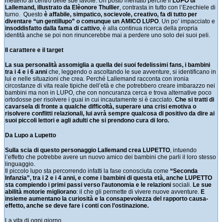
metterlo al centro delle sue favole. Un posto meritato perché il
LUPO di
Lallemand, illustrato da Elèonore Thullier
, contrasta in tutto con l’Ezechiele di
turno. Questo
è affabile, simpatico, socievole, creativo, fa di tutto per
diventare “un gentillupo” o comunque un AMICO LUPO
. Un po’ impacciato e
insoddisfatto dalla fama di cattivo
, è alla continua ricerca della propria
identità anche se poi non rinuncerebbe mai a perdere uno solo dei suoi peli.
Il carattere e il target
La sua personalità assomiglia a quella dei suoi fedelissimi fans, i bambini
tra i 4 e i 6 anni
che, leggendo o ascoltando le sue avventure, si identificano in
lui e nelle situazioni che crea. Perché Lallemand racconta con ironia
circostanze di vita reale tipiche dell’età e che potrebbero creare imbarazzo nei
bambini ma non in LUPO, che con noncuranza cerca e trova alternative poco
ortodosse per risolvere i guai in cui incautamente si è cacciato.
Che si tratti di
cavarsela di fronte a qualche difficoltà, superare una crisi emotiva o
risolvere conflitti relazionali, lui avrà sempre qualcosa di positivo da dire ai
suoi piccoli lettori e agli adulti che si prendono cura di loro.
Da Lupo a Lupetto
Sulla scia di questo personaggio Lallemand crea LUPETTO
, intuendo
l’effetto che potrebbe avere un nuovo amico dei bambini che parli il loro stesso
linguaggio.
Il piccolo lupo sta percorrendo infatti la fase conosciuta come
“Seconda
Infanzia”, tra i 2 e i 4 anni, e come i bambini di questa età, anche LUPETTO
sta compiendo i primi passi verso l’autonomia e le relazioni
sociali.
Le sue
abilità motorie migliorano
: il che gli permette di vivere nuove avventure.
E
insieme aumentano la curiosità e la consapevolezza del rapporto causa-
effetto, anche se deve fare i conti con l’ostinazione.
La vita di ogni giorno