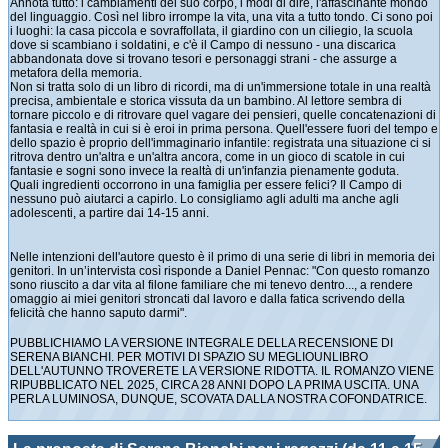
Annota tutto: i cambiamenti del suo corpo, i modi di dire, l'affascinante mondo
del linguaggio. Così nel libro irrompe la vita, una vita a tutto tondo. Ci sono poi
i luoghi: la casa piccola e sovraffollata, il giardino con un ciliegio, la scuola
dove si scambiano i soldatini, e c'è il Campo di nessuno - una discarica
abbandonata dove si trovano tesori e personaggi strani - che assurge a
metafora della memoria.
Non si tratta solo di un libro di ricordi, ma di un'immersione totale in una realtà
precisa, ambientale e storica vissuta da un bambino. Al lettore sembra di
tornare piccolo e di ritrovare quel vagare dei pensieri, quelle concatenazioni di
fantasia e realtà in cui si è eroi in prima persona. Quell'essere fuori del tempo e
dello spazio è proprio dell'immaginario infantile: registrata una situazione ci si
ritrova dentro un'altra e un'altra ancora, come in un gioco di scatole in cui
fantasie e sogni sono invece la realtà di un'infanzia pienamente goduta.
Quali ingredienti occorrono in una famiglia per essere felici? Il Campo di
nessuno può aiutarci a capirlo. Lo consigliamo agli adulti ma anche agli
adolescenti, a partire dai 14-15 anni.
Nelle intenzioni dell'autore questo è il primo di una serie di libri in memoria dei
genitori. In un’intervista così risponde a Daniel Pennac: "Con questo romanzo
sono riuscito a dar vita al filone familiare che mi tenevo dentro..., a rendere
omaggio ai miei genitori stroncati dal lavoro e dalla fatica scrivendo della
felicità che hanno saputo darmi".
PUBBLICHIAMO LA VERSIONE INTEGRALE DELLA RECENSIONE DI
SERENA BIANCHI. PER MOTIVI DI SPAZIO SU MEGLIOUNLIBRO
DELL'AUTUNNO TROVERETE LA VERSIONE RIDOTTA. IL ROMANZO VIENE
RIPUBBLICATO NEL 2025, CIRCA 28 ANNI DOPO LA PRIMA USCITA. UNA
PERLA LUMINOSA, DUNQUE, SCOVATA DALLA NOSTRA COFONDATRICE.