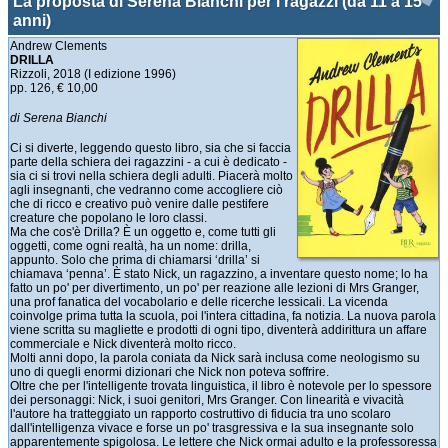
La proposta di Serena Bianchi per i ragazzi (da 11 a 15
anni)
Andrew Clements
DRILLA
Rizzoli, 2018 (I edizione 1996)
pp. 126, € 10,00
di Serena Bianchi
Ci si diverte, leggendo questo libro, sia che si faccia
parte della schiera dei ragazzini - a cui è dedicato -
sia ci si trovi nella schiera degli adulti. Piacerà molto
agli insegnanti, che vedranno come accogliere ciò
che di ricco e creativo può venire dalle pestifere
creature che popolano le loro classi.
Ma che cos'è Drilla? È un oggetto e, come tutti gli
oggetti, come ogni realtà, ha un nome: drilla,
appunto. Solo che prima di chiamarsi ‘drilla’ si
chiamava ‘penna’. È stato Nick, un ragazzino, a inventare questo nome; lo ha
fatto un po' per divertimento, un po' per reazione alle lezioni di Mrs Granger,
una prof fanatica del vocabolario e delle ricerche lessicali. La vicenda
coinvolge prima tutta la scuola, poi l'intera cittadina, fa notizia. La nuova parola
viene scritta su magliette e prodotti di ogni tipo, diventerà addirittura un affare
commerciale e Nick diventerà molto ricco.
Molti anni dopo, la parola coniata da Nick sarà inclusa come neologismo su
uno di quegli enormi dizionari che Nick non poteva soffrire.
Oltre che per l'intelligente trovata linguistica, il libro è notevole per lo spessore
dei personaggi: Nick, i suoi genitori, Mrs Granger. Con linearità e vivacità
l'autore ha tratteggiato un rapporto costruttivo di fiducia tra uno scolaro
dall'intelligenza vivace e forse un po' trasgressiva e la sua insegnante solo
apparentemente spigolosa. Le lettere che Nick ormai adulto e la professoressa