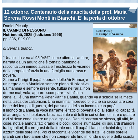
12 ottobre, Centenario della nascita della prof. Maria
Serena Rossi Monti in Bianchi. E' la perla di ottobre
Daniel Picouly
IL CAMPO DI NESSUNO
Nutrimenti, 2025
(I edizione 1996)
pp. 336, € 19,00
di Serena Bianchi
“Una storia vera al 98,94%”, come afferma l'autore,
narrata da un adulto che è tornato bambino e
racconta con immediatezza e freschezza le vicende
della propria infanzia in una famiglia numerosa e
povera.
Siamo a Parigi. Il papà, operaio delle Air France, è
un negro della Martinica sempre pieno di iniziativa.
La mamma è sempre presente, fluttua nell'aria, non
dorme mai, vola, appare, scompare... si infila in
cartella... è una mamma Peter Pan" e Daniel, quando va a scuola se la mette
nella tasca dei calzoncini. Una mamma imprevedibile che sa raccontare così
bene del tempo di guerra, del passato e del suo incontro con papà.
Il mondo di Daniel, la voce narrante, è fatto di povertà e di allegria, di capacità
di arrangiarsi, di pietanze bruciacchiate e di letti in cui si dorme in tre o quattro
e ci si deve conquistare un po' di spazio. Daniel osserva se stesso, gli altri, le
cose, nota e annota fatti grandi e piccoli, coglie sfumature: gli sguardi d'amore
tra i genitori, il corrugarsi della fronte nera di papà, i lampi birichini degli occhi
azzurri delle sorelline. Poi ci racconta le vicende dei fratelli e delle sorelle
grandi con i loro amori che non comprende fino in fondo e quelle della scuola.