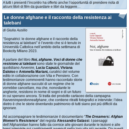
A tutti i presenti l’incontro ha offerto anche l’opportunità di prendere nota di
alcuni titoli di film da guardare e libri da leggere…
Le donne afghane e il racconto della resistenza ai
talebani
di Giulia Ausilio
“Sognatrici: le donne afghane e il racconto della
resistenza ai talebani” è l’evento che si è tenuto in
Università Cattolica nell’ambito della settimana di
Bookcity MIlano 2023.
A parlare del libro
Noi, afghane. Voci di donne che
resistono ai talebani
sono state le giornaliste del
quotidiano
Avvenire,
Lucia Capuzzi, Viviana
Daloiso
e
Antonella Mariani,
curatrici del volume
edito in collaborazione con Vita e Pensiero. Con
testimonianze commoventi hanno raccontato storie
di donne afghane succubi di un regime che le
vorrebbe cancellare, ma che, nonostante le
angherie, resistono in nome di sogni e di un futuro
in cui sperano ancora. Si tratta del prodotto cartaceo della campagna
#avvenireperdonneafghane
, che contiene ritratti fotografici e interviste: l’idea
dietro è che le storie diventando patrimonio di tutti siano poi più difficili da
ignorare.
Ad accompagnare le testimonianze il documentario “
The Dreamers: Afghan
Women’s Resistence
” del regista
Alessandro Galassi
. I paesaggi
dell’Afghanistan hanno fatto da cornice alle giovani durante le lezioni e alle
brevi interviste sui cambiamenti avvenuti nella loro vita più recente. Da questi