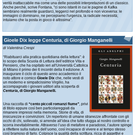
verità inattaccabile ma come una delle possibili interpretazioni di un classico.
Anche perchè, scrive Fontana, "ci sono istanti in cui le pagine di Kafka
sembrano realmente guardarci, leggerci nel profondo e non viceversa: le
immagini ci dominano, ne percepiamo l'urgenza, la radicale necessità;
intuiamo che la posta in gioco è altissima".
Gioele Dix legge Centuria, di Giorgio Manganelli
di Valentina Crespi
“Riabituarci alla pratica quotidiana della lettura”: è
lo scopo della Scuola di Lettura dell’editrice Vita e
Pensiero, che ha ospitato ieri all'Università Cattolica
di Milano il primo dei 6 incontri della II edizione. A
inaugurare il ciclo di questo anno accademico il
noto attore e comico
Gioele Dix
che, nelle vesti di
un moderno e simpaticissimo Virgilio, ha
accompagnato i giovani uditori alla scoperta di
Centuria
, di Giorgio Manganelli.
Una raccolta di
“cento piccoli romanzi fiume”
, privi
di titolo eppure così ben particolareggiati da
rimanere impressi nella memoria. Storie di vita, di
insicurezze e convinzioni. Un repertorio di umane stranezze affrontate con gli
occhi di chi, sollevato, si arrende all’idea che tutto sfugga al nostro controllo e
scorra inevitabilmente. Attraverso l’uso di metafore e paradossi, l’autore spinge
a riflettere sulla natura dell’uomo, così incapace di vivere e al tempo stesso
così bramoso di farlo. Colpisce la qualità della scrittura, ricca di aggettivi e