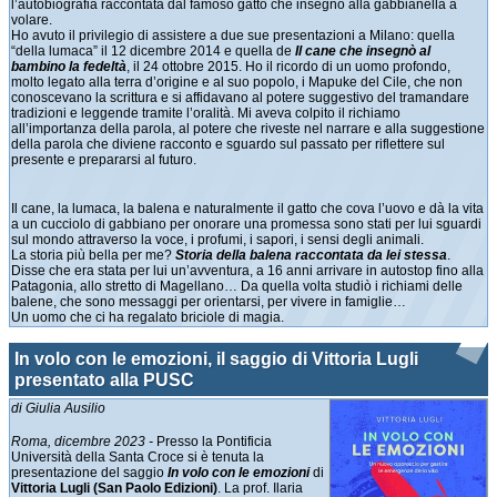
l’autobiografia raccontata dal famoso gatto che insegnò alla gabbianella a
volare.
Ho avuto il privilegio di assistere a due sue presentazioni a Milano: quella
“della lumaca” il 12 dicembre 2014 e quella de
Il cane che insegnò al
bambino la fedeltà
, il 24 ottobre 2015. Ho il ricordo di un uomo profondo,
molto legato alla terra d’origine e al suo popolo, i Mapuke del Cile, che non
conoscevano la scrittura e si affidavano al potere suggestivo del tramandare
tradizioni e leggende tramite l’oralità. Mi aveva colpito il richiamo
all’importanza della parola, al potere che riveste nel narrare e alla suggestione
della parola che diviene racconto e sguardo sul passato per riflettere sul
presente e prepararsi al futuro.
Il cane, la lumaca, la balena e naturalmente il gatto che cova l’uovo e dà la vita
a un cucciolo di gabbiano per onorare una promessa sono stati per lui sguardi
sul mondo attraverso la voce, i profumi, i sapori, i sensi degli animali.
La storia più bella per me?
Storia della balena raccontata da lei stessa
.
Disse che era stata per lui un’avventura, a 16 anni arrivare in autostop fino alla
Patagonia, allo stretto di Magellano… Da quella volta studiò i richiami delle
balene, che sono messaggi per orientarsi, per vivere in famiglie…
Un uomo che ci ha regalato briciole di magia.
In volo con le emozioni, il saggio di Vittoria Lugli
presentato alla PUSC
di Giulia Ausilio
Roma, dicembre 2023 -
Presso la Pontificia
Università della Santa Croce si è tenuta la
presentazione del saggio
In volo con le emozioni
di
Vittoria Lugli (San Paolo Edizioni)
. La prof. Ilaria