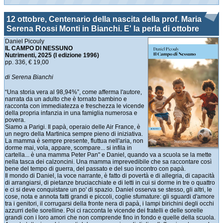
12 ottobre, Centenario della nascita della prof. Maria
Serena Rossi Monti in Bianchi. E' la perla di ottobre
Daniel Picouly
IL CAMPO DI NESSUNO
Nutrimenti, 2025
(I edizione 1996)
pp. 336, € 19,00
di Serena Bianchi
“Una storia vera al 98,94%”, come afferma l'autore,
narrata da un adulto che è tornato bambino e
racconta con immediatezza e freschezza le vicende
della propria infanzia in una famiglia numerosa e
povera.
Siamo a Parigi. Il papà, operaio delle Air France, è
un negro della Martinica sempre pieno di iniziativa.
La mamma è sempre presente, fluttua nell'aria, non
dorme mai, vola, appare, scompare... si infila in
cartella... è una mamma Peter Pan" e Daniel, quando va a scuola se la mette
nella tasca dei calzoncini. Una mamma imprevedibile che sa raccontare così
bene del tempo di guerra, del passato e del suo incontro con papà.
Il mondo di Daniel, la voce narrante, è fatto di povertà e di allegria, di capacità
di arrangiarsi, di pietanze bruciacchiate e di letti in cui si dorme in tre o quattro
e ci si deve conquistare un po' di spazio. Daniel osserva se stesso, gli altri, le
cose, nota e annota fatti grandi e piccoli, coglie sfumature: gli sguardi d'amore
tra i genitori, il corrugarsi della fronte nera di papà, i lampi birichini degli occhi
azzurri delle sorelline. Poi ci racconta le vicende dei fratelli e delle sorelle
grandi con i loro amori che non comprende fino in fondo e quelle della scuola.