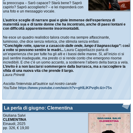
la preoccupa – Sarò capace? Starà bene? Saprò
capirlo? Saprò accoglierlo? – e lei risponderà con
una foto e un messaggio vocale.
L’autrice sceglie di narrare guai e gioie immense dell’esperienza di
maternità sua e di tante donne che ha incontrato, anche di paesi lontani e
con difficoltà apparentemente insormontabili.
Ne esce un quadro realistico talora crudo ma sempre affascinante,
luminoso, che dice senza retorica, che stimola senza enfasi.
“Conchiglie rotte, sparse a casaccio dalle onde, lungo il bagnasciuga”
: così
a volte si possono sentire le madri...
Laura Cappellazzo parla di
un’esperienza che per tutte ha gli alti e i bassi delle maree. Sì, all’inizio ci si
può sentire inadeguate, ma presto ci si rende conto che emergono risorse
incredibili. E che c’è un uomo accanto, a sostenere l’albero della barca a vela.
L’invito è a non lasciarsi sommergere dalla burrasca, ma a raccogliere la
sfida di una nuova vita che prende il largo.
Laura Prinetti
Ascolta l'intervista all'autrice sul nostro canale
YouTube
https://www.youtube.com/watch?v=gHILiKPvq9c&t=75s
La perla di giugno: Clementina
Giuliana Salvi
CLEMENTINA
Einaudi, 2025
pp. 326, € 19,00