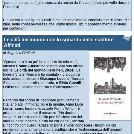
“parole impolverate”, già apprezzata anche da Calvino (citato più volte durante
l’incontro).
L’iniziativa si configura quindi come un’occasione di condivisione di pensieri e
idee, nella consapevolezza che, come insiste Dix, “l’apprendimento avviene
per contagio”.
Le città del mondo con lo sguardo dello scrittore
Affinati
di Angelica Giuliani
“Questo libro è un po’ la sintesi della mia vita”,
afferma
Eraldo Affinati
nel riferirsi alla sua ultima
uscita:
Le città del mondo (Feltrinelli, 2024)
. La
libreria Vita e Pensiero ha ospitato il dialogo tra il
noto autore e i docenti
Giuseppe Lupo
, di Teoria e
Storia della modernità letteraria,
e Silvia Cavalli
, di
Letteratura Italiana moderna e contemporanea.
Partendo dal sogno di insegnare gratuitamente
l’italiano agli immigrati, lui e la moglie, Anna Luce
Lenzi, hanno fondato le scuole Penny Wirton. È
proprio qui che nasce il romanzo: “Ho deciso di
scrivere un libro solo di città perché ciascuno dei
miei studenti incarna la città da cui viene”, afferma.
L’incontro con questi ragazzi lo porta a voler conoscere i luoghi da cui
provengono, alla ricerca di una scrittura che è “testimonianza dell’umano”.
Infatti, la sua idea di letteratura è quella di una parola che riesce a farci