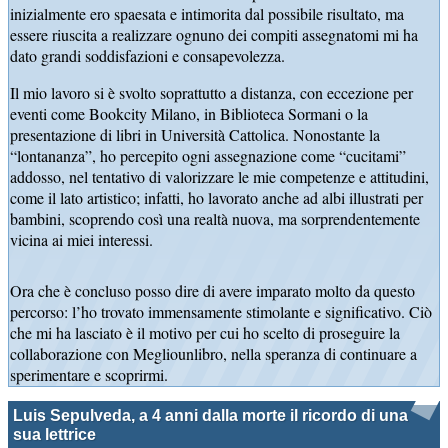
inizialmente ero spaesata e intimorita dal possibile risultato, ma
essere riuscita a realizzare ognuno dei compiti assegnatomi mi ha
dato grandi soddisfazioni e consapevolezza.
Il mio lavoro si è svolto soprattutto a distanza, con eccezione per
eventi come Bookcity Milano, in Biblioteca Sormani o la
presentazione di libri in Università Cattolica. Nonostante la
“lontananza”, ho percepito ogni assegnazione come “cucitami”
addosso, nel tentativo di valorizzare le mie competenze e attitudini,
come il lato artistico; infatti, ho lavorato anche ad albi illustrati per
bambini, scoprendo così una realtà nuova, ma sorprendentemente
vicina ai miei interessi.
Ora che è concluso posso dire di avere imparato molto da questo
percorso: l’ho trovato immensamente stimolante e significativo. Ciò
che mi ha lasciato è il motivo per cui ho scelto di proseguire la
collaborazione con Megliounlibro, nella speranza di continuare a
sperimentare e scoprirmi.
Luis Sepulveda, a 4 anni dalla morte il ricordo di una
sua lettrice