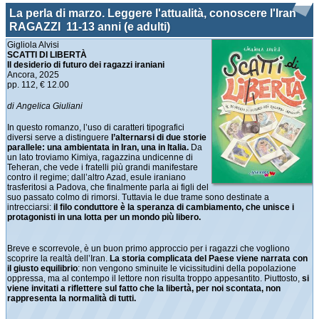
La perla di marzo. Leggere l'attualità, conoscere l'Iran
RAGAZZI 11-13 anni (e adulti)
Gigliola Alvisi
SCATTI DI LIBERTÀ
Il desiderio di futuro dei ragazzi iraniani
Ancora, 2025
pp. 112, € 12.00
di Angelica Giuliani
In questo romanzo, l’uso di caratteri tipografici
diversi serve a distinguere
l’alternarsi di due storie
parallele: una ambientata in Iran, una in Italia.
Da
un lato troviamo Kimiya, ragazzina undicenne di
Teheran, che vede i fratelli più grandi manifestare
contro il regime; dall’altro Azad, esule iraniano
trasferitosi a Padova, che finalmente parla ai figli del
suo passato colmo di rimorsi. Tuttavia le due trame sono destinate a
intrecciarsi:
il filo conduttore è la speranza di cambiamento, che unisce i
protagonisti in una lotta per un mondo più libero.
Breve e scorrevole, è un buon primo approccio per i ragazzi che vogliono
scoprire la realtà dell’Iran.
La storia complicata del Paese viene narrata con
il giusto equilibrio
: non vengono sminuite le vicissitudini della popolazione
oppressa, ma al contempo il lettore non risulta troppo appesantito. Piuttosto,
si
viene invitati a riflettere sul fatto che la libertà, per noi scontata, non
rappresenta la normalità di tutti.