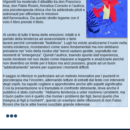
Vigorelli ha moderato il dibattito tra don Francisco
Insa, don Fabio Rosini, Annalisa Consolo e l’autrice,
una psicoterapeuta clinica che ha addestrato piloti e
astronauti per affrontare le missioni
dell'Aeronautica. Da questo stretto legame con il
volo il libro prende il titolo.
Al centro di tutto il tema delle emozioni: infatti si è
parlato della tendenza ad assecondarle o farle
tacere perché considerate “fastidiose”. Lugli ha voluto analizzarne il ruolo nella
nostra esistenza, ricordandoci come siano fondamentali ma non debbano
prevalere nel “volo della nostra vita” bensì vadano gestite, soprattutto nei
momenti di "emergenza". Quindi l’autrice, traendo spunto dall’esperienza,
vuole mostrare nel suo studio come imparare a leggerle e analizzarle perché
non diventino un limite per il futuro ma anzi possano, grazie ad un buon
“addestramento” servire per superare i momenti difficili.
Il saggio si riferisce in particolare ad un metodo innovativo per i pazienti in
psicoterapia ma l’incontro, alternando letture di estratti dal testo con interventi
degli ospiti, ha saputo cogliere e approfondire anche altri aspetti significativi.
Così la presentazione si è tramutata in confronto stimolante, dove anche il
pubblico è stato coinvolto. “Abbiamo tendenza a voler risolvere i problemi, ma
il buon padre non è quello che risolve i problemi dei figli, bensì quello che
insegna ai figli a risolverli”, questo un esempio delle riflessioni di don Fabio
Rosini che tra le altre hanno suscitato grande interesse.