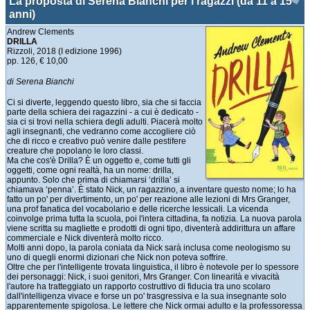
La proposta di Serena Bianchi per i ragazzi (da 11 a 15
anni)
Andrew Clements
DRILLA
Rizzoli, 2018 (I edizione 1996)
pp. 126, € 10,00
di Serena Bianchi
Ci si diverte, leggendo questo libro, sia che si faccia
parte della schiera dei ragazzini - a cui è dedicato -
sia ci si trovi nella schiera degli adulti. Piacerà molto
agli insegnanti, che vedranno come accogliere ciò
che di ricco e creativo può venire dalle pestifere
creature che popolano le loro classi.
Ma che cos'è Drilla? È un oggetto e, come tutti gli
oggetti, come ogni realtà, ha un nome: drilla,
appunto. Solo che prima di chiamarsi ‘drilla’ si
chiamava ‘penna’. È stato Nick, un ragazzino, a inventare questo nome; lo ha
fatto un po' per divertimento, un po' per reazione alle lezioni di Mrs Granger,
una prof fanatica del vocabolario e delle ricerche lessicali. La vicenda
coinvolge prima tutta la scuola, poi l'intera cittadina, fa notizia. La nuova parola
viene scritta su magliette e prodotti di ogni tipo, diventerà addirittura un affare
commerciale e Nick diventerà molto ricco.
Molti anni dopo, la parola coniata da Nick sarà inclusa come neologismo su
uno di quegli enormi dizionari che Nick non poteva soffrire.
Oltre che per l'intelligente trovata linguistica, il libro è notevole per lo spessore
dei personaggi: Nick, i suoi genitori, Mrs Granger. Con linearità e vivacità
l'autore ha tratteggiato un rapporto costruttivo di fiducia tra uno scolaro
dall'intelligenza vivace e forse un po' trasgressiva e la sua insegnante solo
apparentemente spigolosa. Le lettere che Nick ormai adulto e la professoressa