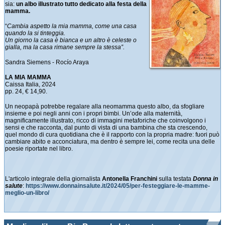
sia:
un albo illustrato tutto dedicato alla festa della
mamma.
“
Cambia aspetto la mia mamma, come una casa
quando la si tinteggia.
Un giorno la casa è bianca e un altro è celeste o
gialla, ma la casa rimane sempre la stessa”.
Sandra Siemens - Rocío Araya
LA MIA MAMMA
Caissa Italia, 2024
pp. 24, € 14,90.
Un neopapà potrebbe regalare alla neomamma questo albo, da sfogliare
insieme e poi negli anni con i propri bimbi. Un’ode alla maternità,
magnificamente illustrato, ricco di immagini metaforiche che coinvolgono i
sensi e che racconta, dal punto di vista di una bambina che sta crescendo,
quel mondo di cura quotidiana che è il rapporto con la propria madre: fuori può
cambiare abito e acconciatura, ma dentro è sempre lei, come recita una delle
poesie riportate nel libro.
L'articolo integrale della giornalista
Antonella Franchini
sulla testata
Donna in
salute
:
https://www.donnainsalute.it/2024/05/per-festeggiare-le-mamme-
meglio-un-libro/