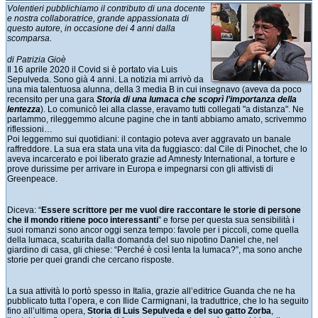
Volentieri pubblichiamo il contributo di una docente
e nostra collaboratrice, grande appassionata di
questo autore, in occasione dei 4 anni dalla
scomparsa.
di Patrizia Gioè
Il 16 aprile 2020 il Covid si è portato via Luis
Sepulveda. Sono già 4 anni. La notizia mi arrivò da
una mia talentuosa alunna, della 3 media B in cui insegnavo (aveva da poco
recensito per una gara
Storia di una lumaca che scoprì l’importanza della
lentezza
). Lo comunicò lei alla classe, eravamo tutti collegati "a distanza". Ne
parlammo, rileggemmo alcune pagine che in tanti abbiamo amato, scrivemmo
riflessioni…
Poi leggemmo sui quotidiani: il contagio poteva aver aggravato un banale
raffreddore. La sua era stata una vita da fuggiasco: dal Cile di Pinochet, che lo
aveva incarcerato e poi liberato grazie ad Amnesty International, a torture e
prove durissime per arrivare in Europa e impegnarsi con gli attivisti di
Greenpeace.
Diceva: “
Essere scrittore per me vuol dire raccontare le storie di persone
che il mondo ritiene poco interessanti
” e forse per questa sua sensibilità i
suoi romanzi sono ancor oggi senza tempo: favole per i piccoli, come quella
della lumaca, scaturita dalla domanda del suo nipotino Daniel che, nel
giardino di casa, gli chiese: “Perché è così lenta la lumaca?”, ma sono anche
storie per quei grandi che cercano risposte.
La sua attività lo portò spesso in Italia, grazie all’editrice Guanda che ne ha
pubblicato tutta l’opera, e con Ilide Carmignani, la traduttrice, che lo ha seguito
fino all’ultima opera,
Storia di Luis Sepulveda e del suo gatto Zorba
,