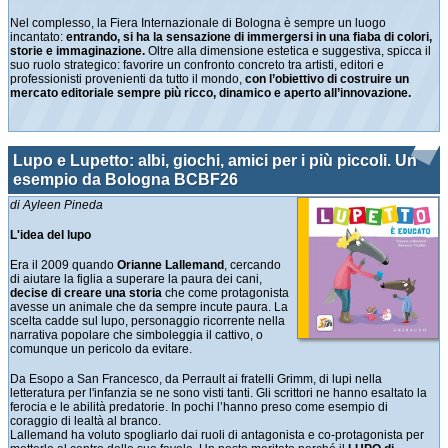
Nel complesso, la Fiera Internazionale di Bologna è sempre un luogo
incantato:
entrando, si ha la sensazione di immergersi in una fiaba di colori,
storie e immaginazione.
Oltre alla dimensione estetica e suggestiva, spicca il
suo ruolo strategico: favorire un confronto concreto tra artisti, editori e
professionisti provenienti da tutto il mondo,
con l’obiettivo di costruire un
mercato editoriale sempre più ricco, dinamico e aperto all’innovazione.
Lupo e Lupetto: albi, giochi, amici per i più piccoli. Un
esempio da Bologna BCBF26
di Ayleen Pineda
L'idea del lupo
Era il 2009 quando
Orianne Lallemand
, cercando
di aiutare la figlia a superare la paura dei cani,
decise di creare una storia
che come protagonista
avesse un animale che da sempre incute paura. La
scelta cadde sul lupo, personaggio ricorrente nella
narrativa popolare che simboleggia il cattivo, o
comunque un pericolo da evitare.
Da Esopo a San Francesco, da Perrault ai fratelli Grimm, di lupi nella
letteratura per l'infanzia se ne sono visti tanti. Gli scrittori ne hanno esaltato la
ferocia e le abilità predatorie. In pochi l’hanno preso come esempio di
coraggio di lealtà al branco.
Lallemand ha voluto spogliarlo dai ruoli di antagonista e co-protagonista per