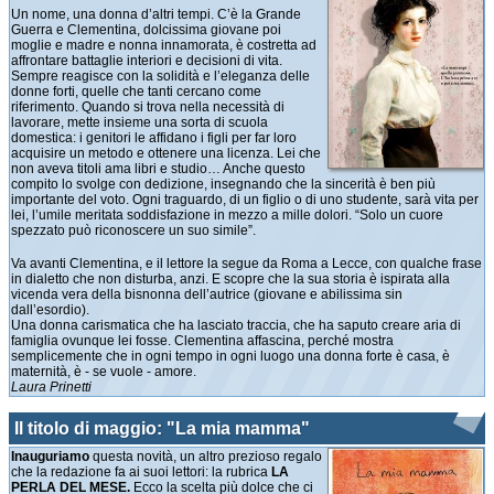
Un nome, una donna d’altri tempi. C’è la Grande
Guerra e Clementina, dolcissima giovane poi
moglie e madre e nonna innamorata, è costretta ad
affrontare battaglie interiori e decisioni di vita.
Sempre reagisce con la solidità e l’eleganza delle
donne forti, quelle che tanti cercano come
riferimento. Quando si trova nella necessità di
lavorare, mette insieme una sorta di scuola
domestica: i genitori le affidano i figli per far loro
acquisire un metodo e ottenere una licenza. Lei che
non aveva titoli ama libri e studio… Anche questo
compito lo svolge con dedizione, insegnando che la sincerità è ben più
importante del voto. Ogni traguardo, di un figlio o di uno studente, sarà vita per
lei, l’umile meritata soddisfazione in mezzo a mille dolori. “Solo un cuore
spezzato può riconoscere un suo simile”.
Va avanti Clementina, e il lettore la segue da Roma a Lecce, con qualche frase
in dialetto che non disturba, anzi. E scopre che la sua storia è ispirata alla
vicenda vera della bisnonna dell’autrice (giovane e abilissima sin
dall’esordio).
Una donna carismatica che ha lasciato traccia, che ha saputo creare aria di
famiglia ovunque lei fosse. Clementina affascina, perché mostra
semplicemente che in ogni tempo in ogni luogo una donna forte è casa, è
maternità, è - se vuole - amore.
Laura Prinetti
Il titolo di maggio: "La mia mamma"
Inauguriamo
questa novità, un altro prezioso regalo
che la redazione fa ai suoi lettori: la rubrica
LA
PERLA DEL MESE.
Ecco la scelta più dolce che ci