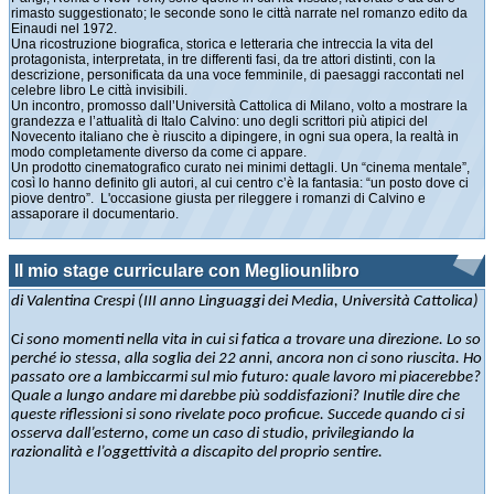
rimasto suggestionato; le seconde sono le città narrate nel romanzo edito da
Einaudi nel 1972.
Una ricostruzione biografica, storica e letteraria che intreccia la vita del
protagonista, interpretata, in tre differenti fasi, da tre attori distinti, con la
descrizione, personificata da una voce femminile, di paesaggi raccontati nel
celebre libro Le città invisibili.
Un incontro, promosso dall’Università Cattolica di Milano, volto a mostrare la
grandezza e l’attualità di Italo Calvino: uno degli scrittori più atipici del
Novecento italiano che è riuscito a dipingere, in ogni sua opera, la realtà in
modo completamente diverso da come ci appare.
Un prodotto cinematografico curato nei minimi dettagli. Un “cinema mentale”,
così lo hanno definito gli autori, al cui centro c’è la fantasia: “un posto dove ci
piove dentro”. L'occasione giusta per rileggere i romanzi di Calvino e
assaporare il documentario.
Il mio stage curriculare con Megliounlibro
di Valentina Crespi (III anno Linguaggi dei Media, Università Cattolica)
C
i sono momenti nella vita in cui si fatica a trovare una direzione. Lo so
perché io stessa, alla soglia dei 22 anni, ancora non ci sono riuscita. Ho
passato ore a lambiccarmi sul mio futuro: quale lavoro mi piacerebbe?
Quale a lungo andare mi darebbe più soddisfazioni? Inutile dire che
queste riflessioni si sono rivelate poco proficue.
Succede quando ci si
osserva dall’esterno, come un caso di studio, privilegiando la
razionalità e l’oggettività a discapito del proprio sentire.