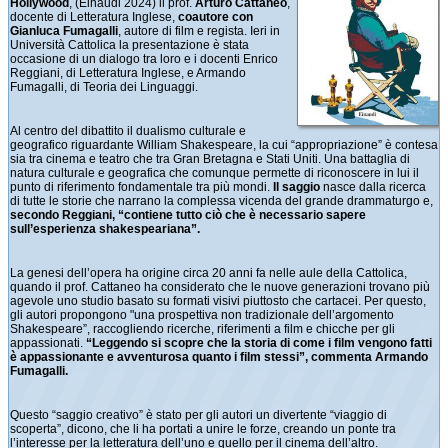
Hollywood
, (Einaudi 2024) il prof.
Arturo Cattaneo
,
docente di Letteratura Inglese,
coautore con
Gianluca Fumagalli
, autore di film e regista. Ieri in
Università Cattolica la presentazione è stata
occasione di un dialogo tra loro e i docenti Enrico
Reggiani, di Letteratura Inglese, e Armando
Fumagalli, di Teoria dei Linguaggi.
Al centro del dibattito il dualismo culturale e
geografico riguardante William Shakespeare, la cui “appropriazione” è contesa
sia tra cinema e teatro che tra Gran Bretagna e Stati Uniti. Una battaglia di
natura culturale e geografica che comunque permette di riconoscere in lui il
punto di riferimento fondamentale tra più mondi.
Il saggio
nasce dalla ricerca
di tutte le storie che narrano la complessa vicenda del grande drammaturgo e,
secondo Reggiani, “contiene tutto ciò che è necessario sapere
sull’esperienza shakespeariana”.
La genesi dell’opera ha origine circa 20 anni fa nelle aule della Cattolica,
quando il prof. Cattaneo ha considerato che le nuove generazioni trovano più
agevole uno studio basato su formati visivi piuttosto che cartacei. Per questo,
gli autori propongono "una prospettiva non tradizionale dell’argomento
Shakespeare”, raccogliendo ricerche, riferimenti a film e chicche per gli
appassionati.
“Leggendo si scopre che la storia di come i film vengono fatti
è appassionante e avventurosa quanto i film stessi”, commenta Armando
Fumagalli.
Questo “saggio creativo” è stato per gli autori un divertente “viaggio di
scoperta”, dicono, che li ha portati a unire le forze, creando un ponte tra
l’interesse per la letteratura dell’uno e quello per il cinema dell’altro.