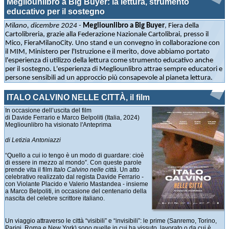
Megliounlibro a Big Buyer: la lettura, strumento
educativo per il sostegno
Milano, dicembre 2024 -
Megliounlibro a Big Buyer
, Fiera della
Cartolibreria, grazie alla Federazione Nazionale Cartolibrai, presso il
Mico, FieraMilanoCity. Uno stand e un convegno in collaborazione con
il MIM, Ministero per l'Istruzione e il merito, dove abbiamo portato
l'esperienza di utilizzo della lettura come strumento educativo anche
per il sostegno. L'esperienza di Megliounlibro attrae sempre educatori e
persone sensibili ad un approccio più consapevole al pianeta lettura.
ITALO CALVINO NELLE CITTÀ, il film
In occasione dell’uscita del film
di Davide Ferrario e Marco Belpoliti (Italia, 2024)
Megliounlibro ha visionato l'Anteprima
di Letizia Antoniazzi
“Quello a cui io tengo è un modo di guardare: cioè
di essere in mezzo al mondo”. Con queste parole
prende vita il film
Italo Calvino nelle città
. Un atto
celebrativo realizzato dal regista Davide Ferrario -
con Violante Placido e Valerio Mastandea - insieme
a Marco Belpoliti, in occasione del centenario della
nascita del celebre scrittore italiano.
Un viaggio attraverso le città “visibili” e “invisibili”: le prime (Sanremo, Torino,
Parigi, Roma e New York) sono quelle in cui ha vissuto, lavorato o da cui è