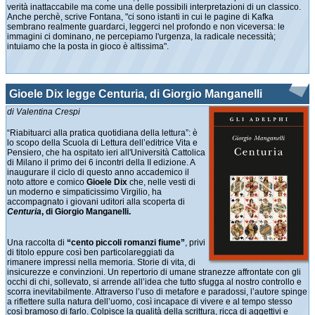
verità inattaccabile ma come una delle possibili interpretazioni di un classico.
Anche perchè, scrive Fontana, "ci sono istanti in cui le pagine di Kafka
sembrano realmente guardarci, leggerci nel profondo e non viceversa: le
immagini ci dominano, ne percepiamo l'urgenza, la radicale necessità;
intuiamo che la posta in gioco è altissima".
Gioele Dix legge Centuria, di Giorgio Manganelli
di Valentina Crespi
“Riabituarci alla pratica quotidiana della lettura”: è
lo scopo della Scuola di Lettura dell’editrice Vita e
Pensiero, che ha ospitato ieri all'Università Cattolica
di Milano il primo dei 6 incontri della II edizione. A
inaugurare il ciclo di questo anno accademico il
noto attore e comico
Gioele Dix
che, nelle vesti di
un moderno e simpaticissimo Virgilio, ha
accompagnato i giovani uditori alla scoperta di
Centuria
, di Giorgio Manganelli.
Una raccolta di
“cento piccoli romanzi fiume”
, privi
di titolo eppure così ben particolareggiati da
rimanere impressi nella memoria. Storie di vita, di
insicurezze e convinzioni. Un repertorio di umane stranezze affrontate con gli
occhi di chi, sollevato, si arrende all’idea che tutto sfugga al nostro controllo e
scorra inevitabilmente. Attraverso l’uso di metafore e paradossi, l’autore spinge
a riflettere sulla natura dell’uomo, così incapace di vivere e al tempo stesso
così bramoso di farlo. Colpisce la qualità della scrittura, ricca di aggettivi e