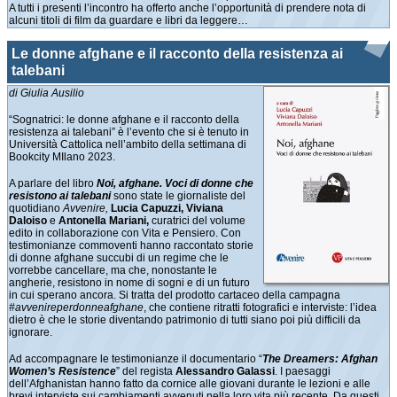
A tutti i presenti l’incontro ha offerto anche l’opportunità di prendere nota di
alcuni titoli di film da guardare e libri da leggere…
Le donne afghane e il racconto della resistenza ai
talebani
di Giulia Ausilio
“Sognatrici: le donne afghane e il racconto della
resistenza ai talebani” è l’evento che si è tenuto in
Università Cattolica nell’ambito della settimana di
Bookcity MIlano 2023.
A parlare del libro
Noi, afghane. Voci di donne che
resistono ai talebani
sono state le giornaliste del
quotidiano
Avvenire,
Lucia Capuzzi, Viviana
Daloiso
e
Antonella Mariani,
curatrici del volume
edito in collaborazione con Vita e Pensiero. Con
testimonianze commoventi hanno raccontato storie
di donne afghane succubi di un regime che le
vorrebbe cancellare, ma che, nonostante le
angherie, resistono in nome di sogni e di un futuro
in cui sperano ancora. Si tratta del prodotto cartaceo della campagna
#avvenireperdonneafghane
, che contiene ritratti fotografici e interviste: l’idea
dietro è che le storie diventando patrimonio di tutti siano poi più difficili da
ignorare.
Ad accompagnare le testimonianze il documentario “
The Dreamers: Afghan
Women’s Resistence
” del regista
Alessandro Galassi
. I paesaggi
dell’Afghanistan hanno fatto da cornice alle giovani durante le lezioni e alle
brevi interviste sui cambiamenti avvenuti nella loro vita più recente. Da questi