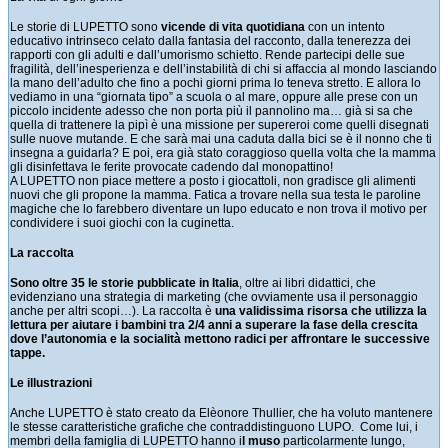
Le storie di LUPETTO sono
vicende di vita quotidiana
con un intento
educativo intrinseco celato dalla fantasia del racconto, dalla tenerezza dei
rapporti con gli adulti e dall’umorismo schietto. Rende partecipi delle sue
fragilità, dell’inesperienza e dell’instabilità di chi si affaccia al mondo lasciando
la mano dell’adulto che fino a pochi giorni prima lo teneva stretto. E allora lo
vediamo in una “giornata tipo” a scuola o al mare, oppure alle prese con un
piccolo incidente adesso che non porta più il pannolino ma… già si sa che
quella di trattenere la pipì è una missione per supereroi come quelli disegnati
sulle nuove mutande. E che sarà mai una caduta dalla bici se è il nonno che ti
insegna a guidarla? E poi, era già stato coraggioso quella volta che la mamma
gli disinfettava le ferite provocate cadendo dal monopattino!
A LUPETTO non piace mettere a posto i giocattoli, non gradisce gli alimenti
nuovi che gli propone la mamma. Fatica a trovare nella sua testa le paroline
magiche che lo farebbero diventare un lupo educato e non trova il motivo per
condividere i suoi giochi con la cuginetta.
La raccolta
Sono oltre 35 le storie pubblicate in Italia
, oltre ai libri didattici, che
evidenziano una strategia di marketing (che ovviamente usa il personaggio
anche per altri scopi…). La raccolta è
una validissima risorsa che utilizza la
lettura per aiutare i bambini tra 2/4 anni a superare la fase della crescita
dove l’autonomia e la socialità mettono radici per affrontare le successive
tappe.
Le illustrazioni
Anche LUPETTO è stato creato da Elèonore Thullier, che ha voluto mantenere
le stesse caratteristiche grafiche che contraddistinguono LUPO. Come lui, i
membri della famiglia di LUPETTO hanno i
l muso
particolarmente lungo,