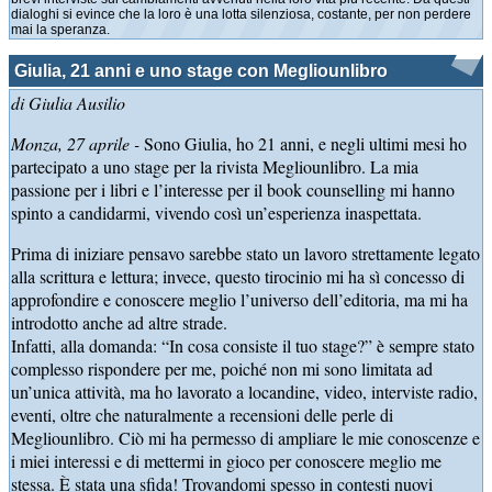
dialoghi si evince che la loro è una lotta silenziosa, costante, per non perdere
mai la speranza.
Giulia, 21 anni e uno stage con Megliounlibro
di Giulia Ausilio
Monza, 27 aprile -
Sono Giulia, ho 21 anni, e negli ultimi mesi ho
partecipato a uno stage per la rivista Megliounlibro. La mia
passione per i libri e l’interesse per il book counselling mi hanno
spinto a candidarmi, vivendo così un’esperienza inaspettata.
Prima di iniziare pensavo sarebbe stato un lavoro strettamente legato
alla scrittura e lettura; invece, questo tirocinio mi ha sì concesso di
approfondire e conoscere meglio l’universo dell’editoria, ma mi ha
introdotto anche ad altre strade.
Infatti, alla domanda: “In cosa consiste il tuo stage?” è sempre stato
complesso rispondere per me, poiché non mi sono limitata ad
un’unica attività, ma ho lavorato a locandine, video, interviste radio,
eventi, oltre che naturalmente a recensioni delle perle di
Megliounlibro. Ciò mi ha permesso di ampliare le mie conoscenze e
i miei interessi e di mettermi in gioco per conoscere meglio me
stessa. È stata una sfida! Trovandomi spesso in contesti nuovi