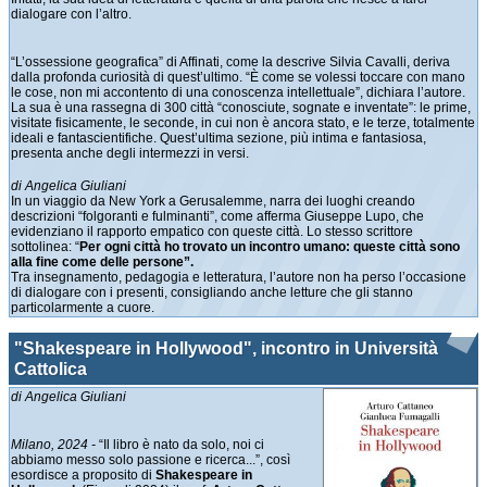
dialogare con l’altro.
“L’ossessione geografica” di Affinati, come la descrive Silvia Cavalli, deriva
dalla profonda curiosità di quest’ultimo. “È come se volessi toccare con mano
le cose, non mi accontento di una conoscenza intellettuale”, dichiara l’autore.
La sua è una rassegna di 300 città “conosciute, sognate e inventate”: le prime,
visitate fisicamente, le seconde, in cui non è ancora stato, e le terze, totalmente
ideali e fantascientifiche. Quest’ultima sezione, più intima e fantasiosa,
presenta anche degli intermezzi in versi.
di Angelica Giuliani
In un viaggio da New York a Gerusalemme, narra dei luoghi creando
descrizioni “folgoranti e fulminanti”, come afferma Giuseppe Lupo, che
evidenziano il rapporto empatico con queste città. Lo stesso scrittore
sottolinea: “
Per ogni città ho trovato un incontro umano: queste città sono
alla fine come delle persone”.
Tra insegnamento, pedagogia e letteratura, l’autore non ha perso l’occasione
di dialogare con i presenti, consigliando anche letture che gli stanno
particolarmente a cuore.
"Shakespeare in Hollywood", incontro in Università
Cattolica
di Angelica Giuliani
Milano, 2024 -
“Il libro è nato da solo, noi ci
abbiamo messo solo passione e ricerca...”, così
esordisce a proposito di
Shakespeare in