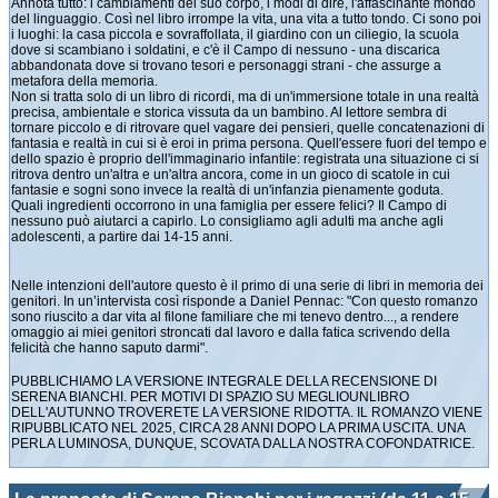
Annota tutto: i cambiamenti del suo corpo, i modi di dire, l'affascinante mondo
del linguaggio. Così nel libro irrompe la vita, una vita a tutto tondo. Ci sono poi
i luoghi: la casa piccola e sovraffollata, il giardino con un ciliegio, la scuola
dove si scambiano i soldatini, e c'è il Campo di nessuno - una discarica
abbandonata dove si trovano tesori e personaggi strani - che assurge a
metafora della memoria.
Non si tratta solo di un libro di ricordi, ma di un'immersione totale in una realtà
precisa, ambientale e storica vissuta da un bambino. Al lettore sembra di
tornare piccolo e di ritrovare quel vagare dei pensieri, quelle concatenazioni di
fantasia e realtà in cui si è eroi in prima persona. Quell'essere fuori del tempo e
dello spazio è proprio dell'immaginario infantile: registrata una situazione ci si
ritrova dentro un'altra e un'altra ancora, come in un gioco di scatole in cui
fantasie e sogni sono invece la realtà di un'infanzia pienamente goduta.
Quali ingredienti occorrono in una famiglia per essere felici? Il Campo di
nessuno può aiutarci a capirlo. Lo consigliamo agli adulti ma anche agli
adolescenti, a partire dai 14-15 anni.
Nelle intenzioni dell'autore questo è il primo di una serie di libri in memoria dei
genitori. In un’intervista così risponde a Daniel Pennac: "Con questo romanzo
sono riuscito a dar vita al filone familiare che mi tenevo dentro..., a rendere
omaggio ai miei genitori stroncati dal lavoro e dalla fatica scrivendo della
felicità che hanno saputo darmi".
PUBBLICHIAMO LA VERSIONE INTEGRALE DELLA RECENSIONE DI
SERENA BIANCHI. PER MOTIVI DI SPAZIO SU MEGLIOUNLIBRO
DELL'AUTUNNO TROVERETE LA VERSIONE RIDOTTA. IL ROMANZO VIENE
RIPUBBLICATO NEL 2025, CIRCA 28 ANNI DOPO LA PRIMA USCITA. UNA
PERLA LUMINOSA, DUNQUE, SCOVATA DALLA NOSTRA COFONDATRICE.