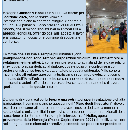
di Giulia Ausilio
Bologna Children's Book Fair
si rinnova anche per
l'
edizione 2026
, con lo spirito vivace e
internazionale che la contraddistingue, e contagia
chiunque vi partecipi. Sono presenti Paesi di tutto il
mondo, che si raccontano attraverso i propri stili e
approcci editoriali, offrendo così agli addetti ai lavori
e ai visitatori un’occasione continua di scoperta e
confronto.
La forma che assume è sempre più dinamica, con
padiglioni che non sono semplici esposizioni di volumi, ma ambienti vivi e
volutamente interattivi
. E come sempre, accanto agli stand delle case editrici
si sviluppano spazi dedicati al dialogo, dove è possibile confrontarsi con
professionisti del settore e valutare la loro proposta editoriale. Mille sono gli
incontri che affrontano questioni attualissime in continua evoluzione, come
l’impatto dell’IA sull’editoria, o che raccontano storie di ispirazione per i nuovi
illustratori e autori, offrendo una prospettiva concreta da parte di chi lavora
quotidianamente in questo ambito.
Dal punto di vista creativo, la Fiera
è una vetrina di sperimentazione e di alta
ispirazione
. Incontriamo anche quest’anno
il “Muro degli Illustratori”
, dove gli
esordienti possono affiggere il proprio lavoro, mostre dedicate a immagini
spettacolari e uniche, o libri innovativi che rompono le regole tradizionali della
narrazione e del formato. Un esempio interessante è
Hullet, opera
proveniente dalla Norvegia (Paese Ospite d’onore 2026)
che utilizza un foro
nella pagina come elemento narrativo, ottenendo un prodotto sorprendente.