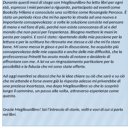
Durante questi mesi di stage con Megliounlibro ho letto libri per ogni
età, espresso i miei pensieri a riguardo, partecipato ad eventi come
Bookcity Milano e conosciuto una scrittrice come Rosangela Percoco. È
stato un periodo ricco che mi ha aperto la strada ad una nuova e
importante consapevolezza: a volte la soluzione consiste nel pensare
di meno e nel fare di più, perché non esiste conoscenza di sé e del
mondo che non passi per l’esperienza. Bisogna mettere le mani in
pasta per capirsi. E così è stato: ripartendo dalla mia passione per la
lettura e per la scrittura ho ritrovato me stessa e ciò che mi fa stare
bene. Mi sono messa in gioco e poi in discussione, ho acquisito più
consapevolezza delle mie capacità e anche delle mie difficoltà, che la
professoressa Prinetti ha avuto modo di notare e desiderio di
affrontare con me. A lei va un ringraziamento particolare per la
possibilità e la fiducia che mi sono state offerte.
Ad oggi mentirei se dicessi che ho le idee chiare su ciò che sarò e su ciò
che mi attende e forse avere già la risposta adesso mi priverebbe di
una preziosa incertezza, ma dopo Megliounlibro so che lo scoprirò
lungo il cammino, un passo alla volta, attraverso esperienze come
questa.
Grazie Megliounlibro! Sei l’intreccio di storie, volti e voci di cui si parla
nei libri.