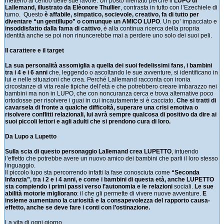
metterlo al centro delle sue favole. Un posto meritato perché il
LUPO di
Lallemand, illustrato da Elèonore Thullier
, contrasta in tutto con l’Ezechiele di
turno. Questo
è affabile, simpatico, socievole, creativo, fa di tutto per
diventare “un gentillupo” o comunque un AMICO LUPO
. Un po’ impacciato e
insoddisfatto dalla fama di cattivo
, è alla continua ricerca della propria
identità anche se poi non rinuncerebbe mai a perdere uno solo dei suoi peli.
Il carattere e il target
La sua personalità assomiglia a quella dei suoi fedelissimi fans, i bambini
tra i 4 e i 6 anni
che, leggendo o ascoltando le sue avventure, si identificano in
lui e nelle situazioni che crea. Perché Lallemand racconta con ironia
circostanze di vita reale tipiche dell’età e che potrebbero creare imbarazzo nei
bambini ma non in LUPO, che con noncuranza cerca e trova alternative poco
ortodosse per risolvere i guai in cui incautamente si è cacciato.
Che si tratti di
cavarsela di fronte a qualche difficoltà, superare una crisi emotiva o
risolvere conflitti relazionali, lui avrà sempre qualcosa di positivo da dire ai
suoi piccoli lettori e agli adulti che si prendono cura di loro.
Da Lupo a Lupetto
Sulla scia di questo personaggio Lallemand crea LUPETTO
, intuendo
l’effetto che potrebbe avere un nuovo amico dei bambini che parli il loro stesso
linguaggio.
Il piccolo lupo sta percorrendo infatti la fase conosciuta come
“Seconda
Infanzia”, tra i 2 e i 4 anni, e come i bambini di questa età, anche LUPETTO
sta compiendo i primi passi verso l’autonomia e le relazioni
sociali.
Le sue
abilità motorie migliorano
: il che gli permette di vivere nuove avventure.
E
insieme aumentano la curiosità e la consapevolezza del rapporto causa-
effetto, anche se deve fare i conti con l’ostinazione.
La vita di ogni giorno