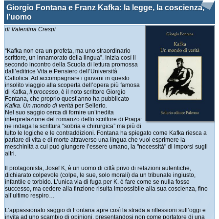
Giorgio Fontana e Franz Kafka: la legge, la coscienza,
l’uomo
di Valentina Crespi
“Kafka non era un profeta, ma uno straordinario
scrittore, un innamorato della lingua”. Inizia così il
secondo incontro della Scuola di lettura promossa
dall’editrice Vita e Pensiero dell’Università
Cattolica. Ad accompagnare i giovani in questo
insolito viaggio alla scoperta dell’opera più famosa
di Kafka,
Il processo
, è il noto scrittore Giorgio
Fontana, che proprio quest’anno ha pubblicato
Kafka. Un mondo di verità
per Sellerio
.
Nel suo saggio cerca di fornire un’inedita
interpretazione del romanzo dello scrittore di Praga:
ne indaga la scrittura “sobria e chirurgica” ma più di
tutto le logiche e le contraddizioni. Fontana ha spiegato come Kafka riesca a
parlare di vita e di morte attraverso una lingua che vuol esprimere la
meschinità a cui può giungere l’essere umano, la "necessità" di imporsi sugli
altri.
Il protagonista, Josef K, è un uomo di città privo di relazioni autentiche,
dichiarato colpevole (colpe, le sue, solo morali) da un tribunale ingiusto,
infantile e torbido. L’unica via di fuga per K. è fare come se nulla fosse
successo, ma cedere alla finzione risulta impossibile alla sua coscienza, fino
all’ultimo respiro…
L’appassionato saggio di Fontana apre così la strada a riflessioni sull’oggi e
invita ad uno scambio di opinioni, presentandosi non come portatore di una