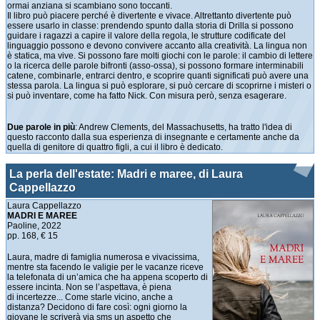
ormai anziana si scambiano sono toccanti.
Il libro può piacere perché è divertente e vivace. Altrettanto divertente può
essere usarlo in classe: prendendo spunto dalla storia di Drilla si possono
guidare i ragazzi a capire il valore della regola, le strutture codificate del
linguaggio possono e devono convivere accanto alla creatività. La lingua non
è statica, ma vive. Si possono fare molti giochi con le parole: il cambio di lettere
o la ricerca delle parole bifronti (asso-ossa), si possono formare interminabili
catene, combinarle, entrarci dentro, e scoprire quanti significati può avere una
stessa parola. La lingua si può esplorare, si può cercare di scoprirne i misteri o
si può inventare, come ha fatto Nick. Con misura però, senza esagerare.
Due parole in più
: Andrew Clements, del Massachusetts, ha tratto l'idea di
questo racconto dalla sua esperienza di insegnante e certamente anche da
quella di genitore di quattro figli, a cui il libro è dedicato.
La perla dell'estate: Madri e maree, di Laura
Cappellazzo
Laura Cappellazzo
MADRI E MAREE
Paoline, 2022
pp. 168, € 15
Laura, madre di famiglia numerosa e vivacissima,
mentre sta facendo le valigie per le vacanze riceve
la telefonata di un’amica che ha appena scoperto di
essere incinta. Non se l’aspettava, è piena
di incertezze... Come starle vicino, anche a
distanza? Decidono di fare così: ogni giorno la
giovane le scriverà via sms un aspetto che