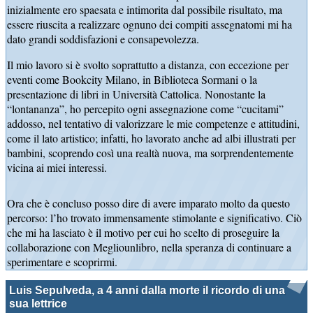
inizialmente ero spaesata e intimorita dal possibile risultato, ma
essere riuscita a realizzare ognuno dei compiti assegnatomi mi ha
dato grandi soddisfazioni e consapevolezza.
Il mio lavoro si è svolto soprattutto a distanza, con eccezione per
eventi come Bookcity Milano, in Biblioteca Sormani o la
presentazione di libri in Università Cattolica. Nonostante la
“lontananza”, ho percepito ogni assegnazione come “cucitami”
addosso, nel tentativo di valorizzare le mie competenze e attitudini,
come il lato artistico; infatti, ho lavorato anche ad albi illustrati per
bambini, scoprendo così una realtà nuova, ma sorprendentemente
vicina ai miei interessi.
Ora che è concluso posso dire di avere imparato molto da questo
percorso: l’ho trovato immensamente stimolante e significativo. Ciò
che mi ha lasciato è il motivo per cui ho scelto di proseguire la
collaborazione con Megliounlibro, nella speranza di continuare a
sperimentare e scoprirmi.
Luis Sepulveda, a 4 anni dalla morte il ricordo di una
sua lettrice