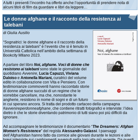
A tutti i presenti l’incontro ha offerto anche l’opportunità di prendere nota di
alcuni titoli di film da guardare e libri da leggere…
Le donne afghane e il racconto della resistenza ai
talebani
di Giulia Ausilio
“Sognatrici: le donne afghane e il racconto della
resistenza ai talebani” è l’evento che si è tenuto in
Università Cattolica nell’ambito della settimana di
Bookcity MIlano 2023.
A parlare del libro
Noi, afghane. Voci di donne che
resistono ai talebani
sono state le giornaliste del
quotidiano
Avvenire,
Lucia Capuzzi, Viviana
Daloiso
e
Antonella Mariani,
curatrici del volume
edito in collaborazione con Vita e Pensiero. Con
testimonianze commoventi hanno raccontato storie
di donne afghane succubi di un regime che le
vorrebbe cancellare, ma che, nonostante le
angherie, resistono in nome di sogni e di un futuro
in cui sperano ancora. Si tratta del prodotto cartaceo della campagna
#avvenireperdonneafghane
, che contiene ritratti fotografici e interviste: l’idea
dietro è che le storie diventando patrimonio di tutti siano poi più difficili da
ignorare.
Ad accompagnare le testimonianze il documentario “
The Dreamers: Afghan
Women’s Resistence
” del regista
Alessandro Galassi
. I paesaggi
dell’Afghanistan hanno fatto da cornice alle giovani durante le lezioni e alle
brevi interviste sui cambiamenti avvenuti nella loro vita più recente. Da questi