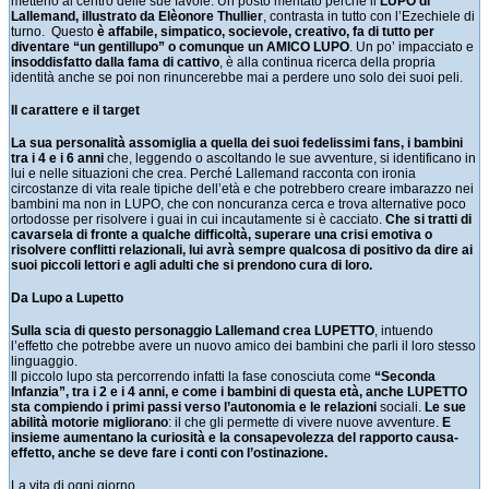
metterlo al centro delle sue favole. Un posto meritato perché il
LUPO di
Lallemand, illustrato da Elèonore Thullier
, contrasta in tutto con l’Ezechiele di
turno. Questo
è affabile, simpatico, socievole, creativo, fa di tutto per
diventare “un gentillupo” o comunque un AMICO LUPO
. Un po’ impacciato e
insoddisfatto dalla fama di cattivo
, è alla continua ricerca della propria
identità anche se poi non rinuncerebbe mai a perdere uno solo dei suoi peli.
Il carattere e il target
La sua personalità assomiglia a quella dei suoi fedelissimi fans, i bambini
tra i 4 e i 6 anni
che, leggendo o ascoltando le sue avventure, si identificano in
lui e nelle situazioni che crea. Perché Lallemand racconta con ironia
circostanze di vita reale tipiche dell’età e che potrebbero creare imbarazzo nei
bambini ma non in LUPO, che con noncuranza cerca e trova alternative poco
ortodosse per risolvere i guai in cui incautamente si è cacciato.
Che si tratti di
cavarsela di fronte a qualche difficoltà, superare una crisi emotiva o
risolvere conflitti relazionali, lui avrà sempre qualcosa di positivo da dire ai
suoi piccoli lettori e agli adulti che si prendono cura di loro.
Da Lupo a Lupetto
Sulla scia di questo personaggio Lallemand crea LUPETTO
, intuendo
l’effetto che potrebbe avere un nuovo amico dei bambini che parli il loro stesso
linguaggio.
Il piccolo lupo sta percorrendo infatti la fase conosciuta come
“Seconda
Infanzia”, tra i 2 e i 4 anni, e come i bambini di questa età, anche LUPETTO
sta compiendo i primi passi verso l’autonomia e le relazioni
sociali.
Le sue
abilità motorie migliorano
: il che gli permette di vivere nuove avventure.
E
insieme aumentano la curiosità e la consapevolezza del rapporto causa-
effetto, anche se deve fare i conti con l’ostinazione.
La vita di ogni giorno