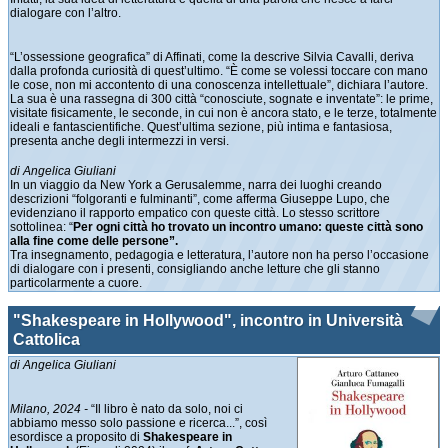
dialogare con l’altro.
“L’ossessione geografica” di Affinati, come la descrive Silvia Cavalli, deriva
dalla profonda curiosità di quest’ultimo. “È come se volessi toccare con mano
le cose, non mi accontento di una conoscenza intellettuale”, dichiara l’autore.
La sua è una rassegna di 300 città “conosciute, sognate e inventate”: le prime,
visitate fisicamente, le seconde, in cui non è ancora stato, e le terze, totalmente
ideali e fantascientifiche. Quest’ultima sezione, più intima e fantasiosa,
presenta anche degli intermezzi in versi.
di Angelica Giuliani
In un viaggio da New York a Gerusalemme, narra dei luoghi creando
descrizioni “folgoranti e fulminanti”, come afferma Giuseppe Lupo, che
evidenziano il rapporto empatico con queste città. Lo stesso scrittore
sottolinea: “
Per ogni città ho trovato un incontro umano: queste città sono
alla fine come delle persone”.
Tra insegnamento, pedagogia e letteratura, l’autore non ha perso l’occasione
di dialogare con i presenti, consigliando anche letture che gli stanno
particolarmente a cuore.
"Shakespeare in Hollywood", incontro in Università
Cattolica
di Angelica Giuliani
Milano, 2024 -
“Il libro è nato da solo, noi ci
abbiamo messo solo passione e ricerca...”, così
esordisce a proposito di
Shakespeare in