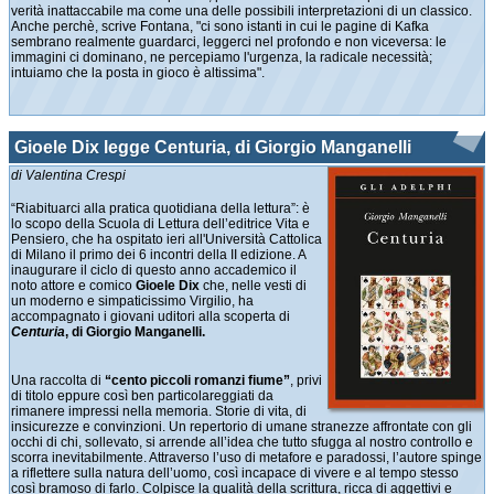
verità inattaccabile ma come una delle possibili interpretazioni di un classico.
Anche perchè, scrive Fontana, "ci sono istanti in cui le pagine di Kafka
sembrano realmente guardarci, leggerci nel profondo e non viceversa: le
immagini ci dominano, ne percepiamo l'urgenza, la radicale necessità;
intuiamo che la posta in gioco è altissima".
Gioele Dix legge Centuria, di Giorgio Manganelli
di Valentina Crespi
“Riabituarci alla pratica quotidiana della lettura”: è
lo scopo della Scuola di Lettura dell’editrice Vita e
Pensiero, che ha ospitato ieri all'Università Cattolica
di Milano il primo dei 6 incontri della II edizione. A
inaugurare il ciclo di questo anno accademico il
noto attore e comico
Gioele Dix
che, nelle vesti di
un moderno e simpaticissimo Virgilio, ha
accompagnato i giovani uditori alla scoperta di
Centuria
, di Giorgio Manganelli.
Una raccolta di
“cento piccoli romanzi fiume”
, privi
di titolo eppure così ben particolareggiati da
rimanere impressi nella memoria. Storie di vita, di
insicurezze e convinzioni. Un repertorio di umane stranezze affrontate con gli
occhi di chi, sollevato, si arrende all’idea che tutto sfugga al nostro controllo e
scorra inevitabilmente. Attraverso l’uso di metafore e paradossi, l’autore spinge
a riflettere sulla natura dell’uomo, così incapace di vivere e al tempo stesso
così bramoso di farlo. Colpisce la qualità della scrittura, ricca di aggettivi e