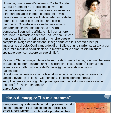
Un nome, una donna d’altri tempi. C’è la Grande
Guerra e Clementina, dolcissima giovane poi
moglie e madre e nonna innamorata, è costretta ad
affrontare battaglie interiori e decisioni di vita.
Sempre reagisce con la solidità e l’eleganza delle
donne forti, quelle che tanti cercano come
riferimento. Quando si trova nella necessità di
lavorare, mette insieme una sorta di scuola
domestica: i genitori le affidano i figli per far loro
acquisire un metodo e ottenere una licenza. Lei che
non aveva titoli ama libri e studio… Anche questo
compito lo svolge con dedizione, insegnando che la sincerità è ben più
importante del voto. Ogni traguardo, di un figlio o di uno studente, sarà vita per
lei, l’umile meritata soddisfazione in mezzo a mille dolori. “Solo un cuore
spezzato può riconoscere un suo simile”.
Va avanti Clementina, e il lettore la segue da Roma a Lecce, con qualche frase
in dialetto che non disturba, anzi. E scopre che la sua storia è ispirata alla
vicenda vera della bisnonna dell’autrice (giovane e abilissima sin
dall’esordio).
Una donna carismatica che ha lasciato traccia, che ha saputo creare aria di
famiglia ovunque lei fosse. Clementina affascina, perché mostra
semplicemente che in ogni tempo in ogni luogo una donna forte è casa, è
maternità, è - se vuole - amore.
Laura Prinetti
Il titolo di maggio: "La mia mamma"
Inauguriamo
questa novità, un altro prezioso regalo
che la redazione fa ai suoi lettori: la rubrica
LA
PERLA DEL MESE.
Ecco la scelta più dolce che ci