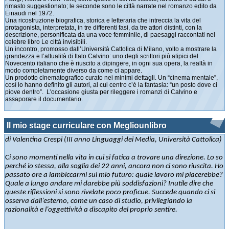
rimasto suggestionato; le seconde sono le città narrate nel romanzo edito da
Einaudi nel 1972.
Una ricostruzione biografica, storica e letteraria che intreccia la vita del
protagonista, interpretata, in tre differenti fasi, da tre attori distinti, con la
descrizione, personificata da una voce femminile, di paesaggi raccontati nel
celebre libro Le città invisibili.
Un incontro, promosso dall’Università Cattolica di Milano, volto a mostrare la
grandezza e l’attualità di Italo Calvino: uno degli scrittori più atipici del
Novecento italiano che è riuscito a dipingere, in ogni sua opera, la realtà in
modo completamente diverso da come ci appare.
Un prodotto cinematografico curato nei minimi dettagli. Un “cinema mentale”,
così lo hanno definito gli autori, al cui centro c’è la fantasia: “un posto dove ci
piove dentro”. L'occasione giusta per rileggere i romanzi di Calvino e
assaporare il documentario.
Il mio stage curriculare con Megliounlibro
di Valentina Crespi (III anno Linguaggi dei Media, Università Cattolica)
C
i sono momenti nella vita in cui si fatica a trovare una direzione. Lo so
perché io stessa, alla soglia dei 22 anni, ancora non ci sono riuscita. Ho
passato ore a lambiccarmi sul mio futuro: quale lavoro mi piacerebbe?
Quale a lungo andare mi darebbe più soddisfazioni? Inutile dire che
queste riflessioni si sono rivelate poco proficue.
Succede quando ci si
osserva dall’esterno, come un caso di studio, privilegiando la
razionalità e l’oggettività a discapito del proprio sentire.