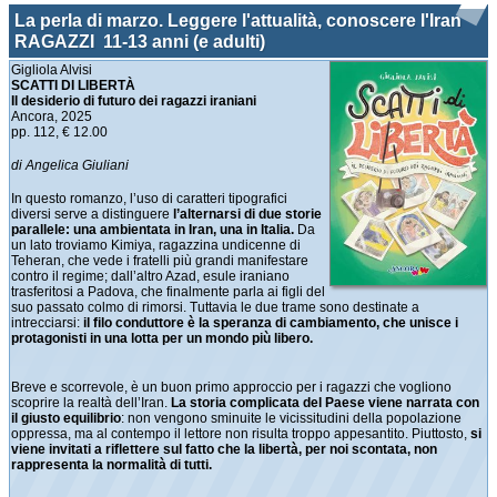
La perla di marzo. Leggere l'attualità, conoscere l'Iran
RAGAZZI 11-13 anni (e adulti)
Gigliola Alvisi
SCATTI DI LIBERTÀ
Il desiderio di futuro dei ragazzi iraniani
Ancora, 2025
pp. 112, € 12.00
di Angelica Giuliani
In questo romanzo, l’uso di caratteri tipografici
diversi serve a distinguere
l’alternarsi di due storie
parallele: una ambientata in Iran, una in Italia.
Da
un lato troviamo Kimiya, ragazzina undicenne di
Teheran, che vede i fratelli più grandi manifestare
contro il regime; dall’altro Azad, esule iraniano
trasferitosi a Padova, che finalmente parla ai figli del
suo passato colmo di rimorsi. Tuttavia le due trame sono destinate a
intrecciarsi:
il filo conduttore è la speranza di cambiamento, che unisce i
protagonisti in una lotta per un mondo più libero.
Breve e scorrevole, è un buon primo approccio per i ragazzi che vogliono
scoprire la realtà dell’Iran.
La storia complicata del Paese viene narrata con
il giusto equilibrio
: non vengono sminuite le vicissitudini della popolazione
oppressa, ma al contempo il lettore non risulta troppo appesantito. Piuttosto,
si
viene invitati a riflettere sul fatto che la libertà, per noi scontata, non
rappresenta la normalità di tutti.