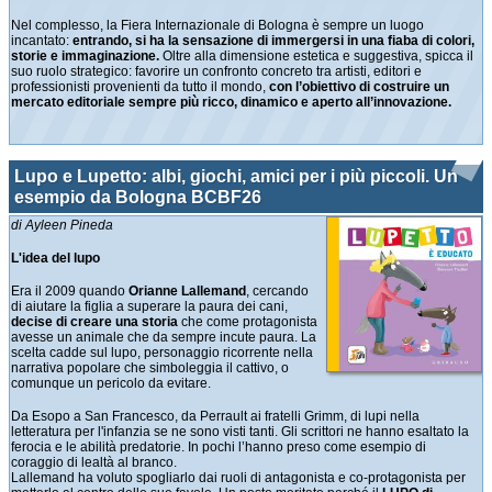
Nel complesso, la Fiera Internazionale di Bologna è sempre un luogo
incantato:
entrando, si ha la sensazione di immergersi in una fiaba di colori,
storie e immaginazione.
Oltre alla dimensione estetica e suggestiva, spicca il
suo ruolo strategico: favorire un confronto concreto tra artisti, editori e
professionisti provenienti da tutto il mondo,
con l’obiettivo di costruire un
mercato editoriale sempre più ricco, dinamico e aperto all’innovazione.
Lupo e Lupetto: albi, giochi, amici per i più piccoli. Un
esempio da Bologna BCBF26
di Ayleen Pineda
L'idea del lupo
Era il 2009 quando
Orianne Lallemand
, cercando
di aiutare la figlia a superare la paura dei cani,
decise di creare una storia
che come protagonista
avesse un animale che da sempre incute paura. La
scelta cadde sul lupo, personaggio ricorrente nella
narrativa popolare che simboleggia il cattivo, o
comunque un pericolo da evitare.
Da Esopo a San Francesco, da Perrault ai fratelli Grimm, di lupi nella
letteratura per l'infanzia se ne sono visti tanti. Gli scrittori ne hanno esaltato la
ferocia e le abilità predatorie. In pochi l’hanno preso come esempio di
coraggio di lealtà al branco.
Lallemand ha voluto spogliarlo dai ruoli di antagonista e co-protagonista per