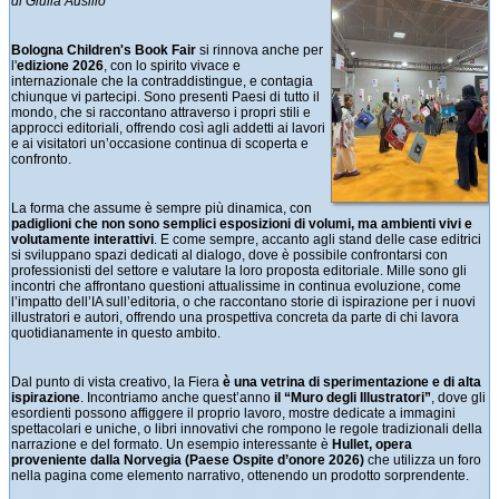
di Giulia Ausilio
Bologna Children's Book Fair
si rinnova anche per
l'
edizione 2026
, con lo spirito vivace e
internazionale che la contraddistingue, e contagia
chiunque vi partecipi. Sono presenti Paesi di tutto il
mondo, che si raccontano attraverso i propri stili e
approcci editoriali, offrendo così agli addetti ai lavori
e ai visitatori un’occasione continua di scoperta e
confronto.
La forma che assume è sempre più dinamica, con
padiglioni che non sono semplici esposizioni di volumi, ma ambienti vivi e
volutamente interattivi
. E come sempre, accanto agli stand delle case editrici
si sviluppano spazi dedicati al dialogo, dove è possibile confrontarsi con
professionisti del settore e valutare la loro proposta editoriale. Mille sono gli
incontri che affrontano questioni attualissime in continua evoluzione, come
l’impatto dell’IA sull’editoria, o che raccontano storie di ispirazione per i nuovi
illustratori e autori, offrendo una prospettiva concreta da parte di chi lavora
quotidianamente in questo ambito.
Dal punto di vista creativo, la Fiera
è una vetrina di sperimentazione e di alta
ispirazione
. Incontriamo anche quest’anno
il “Muro degli Illustratori”
, dove gli
esordienti possono affiggere il proprio lavoro, mostre dedicate a immagini
spettacolari e uniche, o libri innovativi che rompono le regole tradizionali della
narrazione e del formato. Un esempio interessante è
Hullet, opera
proveniente dalla Norvegia (Paese Ospite d’onore 2026)
che utilizza un foro
nella pagina come elemento narrativo, ottenendo un prodotto sorprendente.