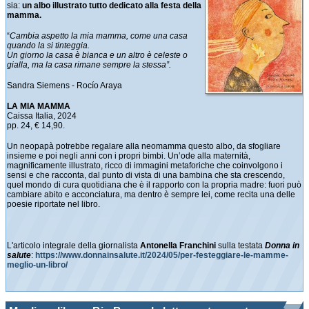
sia:
un albo illustrato tutto dedicato alla festa della
mamma.
“
Cambia aspetto la mia mamma, come una casa
quando la si tinteggia.
Un giorno la casa è bianca e un altro è celeste o
gialla, ma la casa rimane sempre la stessa”.
Sandra Siemens - Rocío Araya
LA MIA MAMMA
Caissa Italia, 2024
pp. 24, € 14,90.
Un neopapà potrebbe regalare alla neomamma questo albo, da sfogliare
insieme e poi negli anni con i propri bimbi. Un’ode alla maternità,
magnificamente illustrato, ricco di immagini metaforiche che coinvolgono i
sensi e che racconta, dal punto di vista di una bambina che sta crescendo,
quel mondo di cura quotidiana che è il rapporto con la propria madre: fuori può
cambiare abito e acconciatura, ma dentro è sempre lei, come recita una delle
poesie riportate nel libro.
L'articolo integrale della giornalista
Antonella Franchini
sulla testata
Donna in
salute
:
https://www.donnainsalute.it/2024/05/per-festeggiare-le-mamme-
meglio-un-libro/