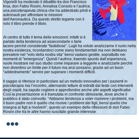
Vigorelli ha moderato il dibattito tra don Francisco
Insa, don Fabio Rosini, Annalisa Consolo e l’autrice,
una psicoterapeuta clinica che ha addestrato piloti e
astronauti per affrontare le missioni
dell'Aeronautica. Da questo stretto legame con il
volo il libro prende il titolo.
Al centro di tutto il tema delle emozioni: infatti si è
parlato della tendenza ad assecondarle o farle
tacere perché considerate “fastidiose”. Lugli ha voluto analizzarne il ruolo nella
nostra esistenza, ricordandoci come siano fondamentali ma non debbano
prevalere nel “volo della nostra vita” bensì vadano gestite, soprattutto nei
momenti di "emergenza". Quindi l’autrice, traendo spunto dall’esperienza,
vuole mostrare nel suo studio come imparare a leggerle e analizzarle perché
non diventino un limite per il futuro ma anzi possano, grazie ad un buon
“addestramento” servire per superare i momenti difficili.
Il saggio si riferisce in particolare ad un metodo innovativo per i pazienti in
psicoterapia ma l’incontro, alternando letture di estratti dal testo con interventi
degli ospiti, ha saputo cogliere e approfondire anche altri aspetti significativi.
Così la presentazione si è tramutata in confronto stimolante, dove anche il
pubblico è stato coinvolto. “Abbiamo tendenza a voler risolvere i problemi, ma
il buon padre non è quello che risolve i problemi dei figli, bensì quello che
insegna ai figli a risolverli”, questo un esempio delle riflessioni di don Fabio
Rosini che tra le altre hanno suscitato grande interesse.