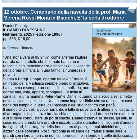
12 ottobre, Centenario della nascita della prof. Maria
Serena Rossi Monti in Bianchi. E' la perla di ottobre
Daniel Picouly
IL CAMPO DI NESSUNO
Nutrimenti, 2025
(I edizione 1996)
pp. 336, € 19,00
di Serena Bianchi
“Una storia vera al 98,94%”, come afferma l'autore,
narrata da un adulto che è tornato bambino e
racconta con immediatezza e freschezza le vicende
della propria infanzia in una famiglia numerosa e
povera.
Siamo a Parigi. Il papà, operaio delle Air France, è
un negro della Martinica sempre pieno di iniziativa.
La mamma è sempre presente, fluttua nell'aria, non
dorme mai, vola, appare, scompare... si infila in
cartella... è una mamma Peter Pan" e Daniel, quando va a scuola se la mette
nella tasca dei calzoncini. Una mamma imprevedibile che sa raccontare così
bene del tempo di guerra, del passato e del suo incontro con papà.
Il mondo di Daniel, la voce narrante, è fatto di povertà e di allegria, di capacità
di arrangiarsi, di pietanze bruciacchiate e di letti in cui si dorme in tre o quattro
e ci si deve conquistare un po' di spazio. Daniel osserva se stesso, gli altri, le
cose, nota e annota fatti grandi e piccoli, coglie sfumature: gli sguardi d'amore
tra i genitori, il corrugarsi della fronte nera di papà, i lampi birichini degli occhi
azzurri delle sorelline. Poi ci racconta le vicende dei fratelli e delle sorelle
grandi con i loro amori che non comprende fino in fondo e quelle della scuola.