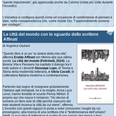
“parole impolverate”, già apprezzata anche da Calvino (citato più volte durante
l’incontro).
L’iniziativa si configura quindi come un’occasione di condivisione di pensieri e
idee, nella consapevolezza che, come insiste Dix, “l’apprendimento avviene
per contagio”.
Le città del mondo con lo sguardo dello scrittore
Affinati
di Angelica Giuliani
“Questo libro è un po’ la sintesi della mia vita”,
afferma
Eraldo Affinati
nel riferirsi alla sua ultima
uscita:
Le città del mondo (Feltrinelli, 2024)
. La
libreria Vita e Pensiero ha ospitato il dialogo tra il
noto autore e i docenti
Giuseppe Lupo
, di Teoria e
Storia della modernità letteraria,
e Silvia Cavalli
, di
Letteratura Italiana moderna e contemporanea.
Partendo dal sogno di insegnare gratuitamente
l’italiano agli immigrati, lui e la moglie, Anna Luce
Lenzi, hanno fondato le scuole Penny Wirton. È
proprio qui che nasce il romanzo: “Ho deciso di
scrivere un libro solo di città perché ciascuno dei
miei studenti incarna la città da cui viene”, afferma.
L’incontro con questi ragazzi lo porta a voler conoscere i luoghi da cui
provengono, alla ricerca di una scrittura che è “testimonianza dell’umano”.
Infatti, la sua idea di letteratura è quella di una parola che riesce a farci