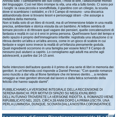
Annota tutto: i cambiamenti del suo corpo, i modi di dire, l'affascinante mondo
del linguaggio. Così nel libro irrompe la vita, una vita a tutto tondo. Ci sono poi
i luoghi: la casa piccola e sovraffollata, il giardino con un ciliegio, la scuola
dove si scambiano i soldatini, e c'è il Campo di nessuno - una discarica
abbandonata dove si trovano tesori e personaggi strani - che assurge a
metafora della memoria.
Non si tratta solo di un libro di ricordi, ma di un'immersione totale in una realtà
precisa, ambientale e storica vissuta da un bambino. Al lettore sembra di
tornare piccolo e di ritrovare quel vagare dei pensieri, quelle concatenazioni di
fantasia e realtà in cui si è eroi in prima persona. Quell'essere fuori del tempo e
dello spazio è proprio dell'immaginario infantile: registrata una situazione ci si
ritrova dentro un'altra e un'altra ancora, come in un gioco di scatole in cui
fantasie e sogni sono invece la realtà di un'infanzia pienamente goduta.
Quali ingredienti occorrono in una famiglia per essere felici? Il Campo di
nessuno può aiutarci a capirlo. Lo consigliamo agli adulti ma anche agli
adolescenti, a partire dai 14-15 anni.
Nelle intenzioni dell'autore questo è il primo di una serie di libri in memoria dei
genitori. In un’intervista così risponde a Daniel Pennac: "Con questo romanzo
sono riuscito a dar vita al filone familiare che mi tenevo dentro..., a rendere
omaggio ai miei genitori stroncati dal lavoro e dalla fatica scrivendo della
felicità che hanno saputo darmi".
PUBBLICHIAMO LA VERSIONE INTEGRALE DELLA RECENSIONE DI
SERENA BIANCHI. PER MOTIVI DI SPAZIO SU MEGLIOUNLIBRO
DELL'AUTUNNO TROVERETE LA VERSIONE RIDOTTA. IL ROMANZO VIENE
RIPUBBLICATO NEL 2025, CIRCA 28 ANNI DOPO LA PRIMA USCITA. UNA
PERLA LUMINOSA, DUNQUE, SCOVATA DALLA NOSTRA COFONDATRICE.