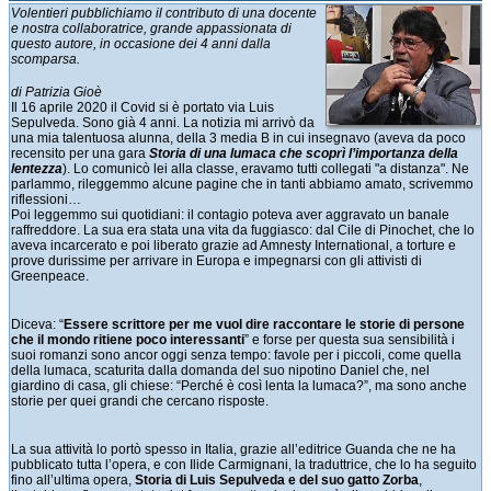
Volentieri pubblichiamo il contributo di una docente
e nostra collaboratrice, grande appassionata di
questo autore, in occasione dei 4 anni dalla
scomparsa.
di Patrizia Gioè
Il 16 aprile 2020 il Covid si è portato via Luis
Sepulveda. Sono già 4 anni. La notizia mi arrivò da
una mia talentuosa alunna, della 3 media B in cui insegnavo (aveva da poco
recensito per una gara
Storia di una lumaca che scoprì l’importanza della
lentezza
). Lo comunicò lei alla classe, eravamo tutti collegati "a distanza". Ne
parlammo, rileggemmo alcune pagine che in tanti abbiamo amato, scrivemmo
riflessioni…
Poi leggemmo sui quotidiani: il contagio poteva aver aggravato un banale
raffreddore. La sua era stata una vita da fuggiasco: dal Cile di Pinochet, che lo
aveva incarcerato e poi liberato grazie ad Amnesty International, a torture e
prove durissime per arrivare in Europa e impegnarsi con gli attivisti di
Greenpeace.
Diceva: “
Essere scrittore per me vuol dire raccontare le storie di persone
che il mondo ritiene poco interessanti
” e forse per questa sua sensibilità i
suoi romanzi sono ancor oggi senza tempo: favole per i piccoli, come quella
della lumaca, scaturita dalla domanda del suo nipotino Daniel che, nel
giardino di casa, gli chiese: “Perché è così lenta la lumaca?”, ma sono anche
storie per quei grandi che cercano risposte.
La sua attività lo portò spesso in Italia, grazie all’editrice Guanda che ne ha
pubblicato tutta l’opera, e con Ilide Carmignani, la traduttrice, che lo ha seguito
fino all’ultima opera,
Storia di Luis Sepulveda e del suo gatto Zorba
,