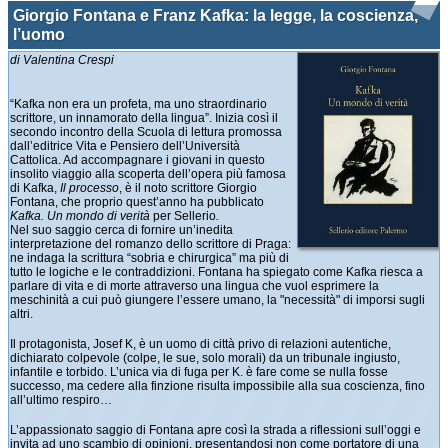
Giorgio Fontana e Franz Kafka: la legge, la coscienza,
l’uomo
di Valentina Crespi
“Kafka non era un profeta, ma uno straordinario
scrittore, un innamorato della lingua”. Inizia così il
secondo incontro della Scuola di lettura promossa
dall’editrice Vita e Pensiero dell’Università
Cattolica. Ad accompagnare i giovani in questo
insolito viaggio alla scoperta dell’opera più famosa
di Kafka,
Il processo
, è il noto scrittore Giorgio
Fontana, che proprio quest’anno ha pubblicato
Kafka. Un mondo di verità
per Sellerio
.
Nel suo saggio cerca di fornire un’inedita
interpretazione del romanzo dello scrittore di Praga:
ne indaga la scrittura “sobria e chirurgica” ma più di
tutto le logiche e le contraddizioni. Fontana ha spiegato come Kafka riesca a
parlare di vita e di morte attraverso una lingua che vuol esprimere la
meschinità a cui può giungere l’essere umano, la "necessità" di imporsi sugli
altri.
Il protagonista, Josef K, è un uomo di città privo di relazioni autentiche,
dichiarato colpevole (colpe, le sue, solo morali) da un tribunale ingiusto,
infantile e torbido. L’unica via di fuga per K. è fare come se nulla fosse
successo, ma cedere alla finzione risulta impossibile alla sua coscienza, fino
all’ultimo respiro…
L’appassionato saggio di Fontana apre così la strada a riflessioni sull’oggi e
invita ad uno scambio di opinioni, presentandosi non come portatore di una