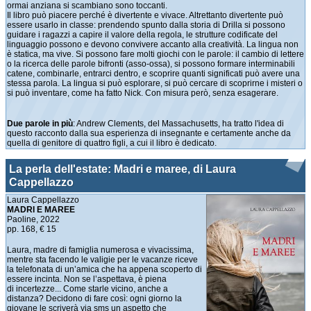
ormai anziana si scambiano sono toccanti.
Il libro può piacere perché è divertente e vivace. Altrettanto divertente può
essere usarlo in classe: prendendo spunto dalla storia di Drilla si possono
guidare i ragazzi a capire il valore della regola, le strutture codificate del
linguaggio possono e devono convivere accanto alla creatività. La lingua non
è statica, ma vive. Si possono fare molti giochi con le parole: il cambio di lettere
o la ricerca delle parole bifronti (asso-ossa), si possono formare interminabili
catene, combinarle, entrarci dentro, e scoprire quanti significati può avere una
stessa parola. La lingua si può esplorare, si può cercare di scoprirne i misteri o
si può inventare, come ha fatto Nick. Con misura però, senza esagerare.
Due parole in più
: Andrew Clements, del Massachusetts, ha tratto l'idea di
questo racconto dalla sua esperienza di insegnante e certamente anche da
quella di genitore di quattro figli, a cui il libro è dedicato.
La perla dell'estate: Madri e maree, di Laura
Cappellazzo
Laura Cappellazzo
MADRI E MAREE
Paoline, 2022
pp. 168, € 15
Laura, madre di famiglia numerosa e vivacissima,
mentre sta facendo le valigie per le vacanze riceve
la telefonata di un’amica che ha appena scoperto di
essere incinta. Non se l’aspettava, è piena
di incertezze... Come starle vicino, anche a
distanza? Decidono di fare così: ogni giorno la
giovane le scriverà via sms un aspetto che