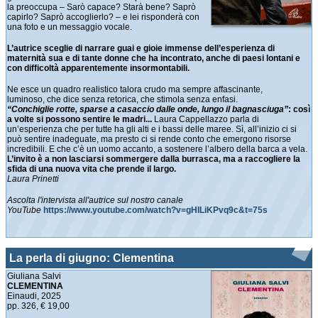
la preoccupa – Sarò capace? Starà bene? Saprò
capirlo? Saprò accoglierlo? – e lei risponderà con
una foto e un messaggio vocale.
L’autrice sceglie di narrare guai e gioie immense dell’esperienza di
maternità sua e di tante donne che ha incontrato, anche di paesi lontani e
con difficoltà apparentemente insormontabili.
Ne esce un quadro realistico talora crudo ma sempre affascinante,
luminoso, che dice senza retorica, che stimola senza enfasi.
“Conchiglie rotte, sparse a casaccio dalle onde, lungo il bagnasciuga”
: così
a volte si possono sentire le madri...
Laura Cappellazzo parla di
un’esperienza che per tutte ha gli alti e i bassi delle maree. Sì, all’inizio ci si
può sentire inadeguate, ma presto ci si rende conto che emergono risorse
incredibili. E che c’è un uomo accanto, a sostenere l’albero della barca a vela.
L’invito è a non lasciarsi sommergere dalla burrasca, ma a raccogliere la
sfida di una nuova vita che prende il largo.
Laura Prinetti
Ascolta l'intervista all'autrice sul nostro canale
YouTube
https://www.youtube.com/watch?v=gHILiKPvq9c&t=75s
La perla di giugno: Clementina
Giuliana Salvi
CLEMENTINA
Einaudi, 2025
pp. 326, € 19,00