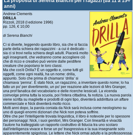
La proposta di Serena Bianchi per i ragazzi (da 11 a 15
anni)
Andrew Clements
DRILLA
Rizzoli, 2018 (I edizione 1996)
pp. 126, € 10,00
di Serena Bianchi
Ci si diverte, leggendo questo libro, sia che si faccia
parte della schiera dei ragazzini - a cui è dedicato -
sia ci si trovi nella schiera degli adulti. Piacerà molto
agli insegnanti, che vedranno come accogliere ciò
che di ricco e creativo può venire dalle pestifere
creature che popolano le loro classi.
Ma che cos'è Drilla? È un oggetto e, come tutti gli
oggetti, come ogni realtà, ha un nome: drilla,
appunto. Solo che prima di chiamarsi ‘drilla’ si
chiamava ‘penna’. È stato Nick, un ragazzino, a inventare questo nome; lo ha
fatto un po' per divertimento, un po' per reazione alle lezioni di Mrs Granger,
una prof fanatica del vocabolario e delle ricerche lessicali. La vicenda
coinvolge prima tutta la scuola, poi l'intera cittadina, fa notizia. La nuova parola
viene scritta su magliette e prodotti di ogni tipo, diventerà addirittura un affare
commerciale e Nick diventerà molto ricco.
Molti anni dopo, la parola coniata da Nick sarà inclusa come neologismo su
uno di quegli enormi dizionari che Nick non poteva soffrire.
Oltre che per l'intelligente trovata linguistica, il libro è notevole per lo spessore
dei personaggi: Nick, i suoi genitori, Mrs Granger. Con linearità e vivacità
l'autore ha tratteggiato un rapporto costruttivo di fiducia tra uno scolaro
dall'intelligenza vivace e forse un po' trasgressiva e la sua insegnante solo
apparentemente spigolosa. Le lettere che Nick ormai adulto e la professoressa