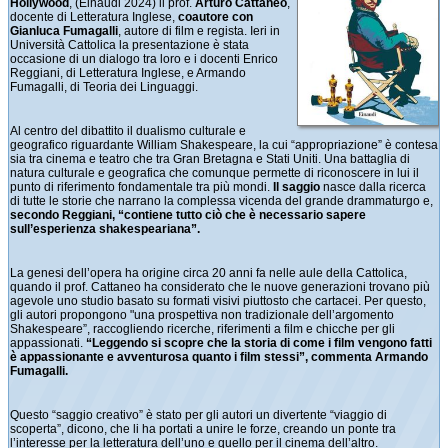
Hollywood
, (Einaudi 2024) il prof.
Arturo Cattaneo
,
docente di Letteratura Inglese,
coautore con
Gianluca Fumagalli
, autore di film e regista. Ieri in
Università Cattolica la presentazione è stata
occasione di un dialogo tra loro e i docenti Enrico
Reggiani, di Letteratura Inglese, e Armando
Fumagalli, di Teoria dei Linguaggi.
Al centro del dibattito il dualismo culturale e
geografico riguardante William Shakespeare, la cui “appropriazione” è contesa
sia tra cinema e teatro che tra Gran Bretagna e Stati Uniti. Una battaglia di
natura culturale e geografica che comunque permette di riconoscere in lui il
punto di riferimento fondamentale tra più mondi.
Il saggio
nasce dalla ricerca
di tutte le storie che narrano la complessa vicenda del grande drammaturgo e,
secondo Reggiani, “contiene tutto ciò che è necessario sapere
sull’esperienza shakespeariana”.
La genesi dell’opera ha origine circa 20 anni fa nelle aule della Cattolica,
quando il prof. Cattaneo ha considerato che le nuove generazioni trovano più
agevole uno studio basato su formati visivi piuttosto che cartacei. Per questo,
gli autori propongono "una prospettiva non tradizionale dell’argomento
Shakespeare”, raccogliendo ricerche, riferimenti a film e chicche per gli
appassionati.
“Leggendo si scopre che la storia di come i film vengono fatti
è appassionante e avventurosa quanto i film stessi”, commenta Armando
Fumagalli.
Questo “saggio creativo” è stato per gli autori un divertente “viaggio di
scoperta”, dicono, che li ha portati a unire le forze, creando un ponte tra
l’interesse per la letteratura dell’uno e quello per il cinema dell’altro.