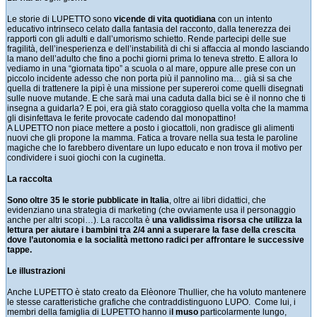
Le storie di LUPETTO sono
vicende di vita quotidiana
con un intento
educativo intrinseco celato dalla fantasia del racconto, dalla tenerezza dei
rapporti con gli adulti e dall’umorismo schietto. Rende partecipi delle sue
fragilità, dell’inesperienza e dell’instabilità di chi si affaccia al mondo lasciando
la mano dell’adulto che fino a pochi giorni prima lo teneva stretto. E allora lo
vediamo in una “giornata tipo” a scuola o al mare, oppure alle prese con un
piccolo incidente adesso che non porta più il pannolino ma… già si sa che
quella di trattenere la pipì è una missione per supereroi come quelli disegnati
sulle nuove mutande. E che sarà mai una caduta dalla bici se è il nonno che ti
insegna a guidarla? E poi, era già stato coraggioso quella volta che la mamma
gli disinfettava le ferite provocate cadendo dal monopattino!
A LUPETTO non piace mettere a posto i giocattoli, non gradisce gli alimenti
nuovi che gli propone la mamma. Fatica a trovare nella sua testa le paroline
magiche che lo farebbero diventare un lupo educato e non trova il motivo per
condividere i suoi giochi con la cuginetta.
La raccolta
Sono oltre 35 le storie pubblicate in Italia
, oltre ai libri didattici, che
evidenziano una strategia di marketing (che ovviamente usa il personaggio
anche per altri scopi…). La raccolta è
una validissima risorsa che utilizza la
lettura per aiutare i bambini tra 2/4 anni a superare la fase della crescita
dove l’autonomia e la socialità mettono radici per affrontare le successive
tappe.
Le illustrazioni
Anche LUPETTO è stato creato da Elèonore Thullier, che ha voluto mantenere
le stesse caratteristiche grafiche che contraddistinguono LUPO. Come lui, i
membri della famiglia di LUPETTO hanno i
l muso
particolarmente lungo,