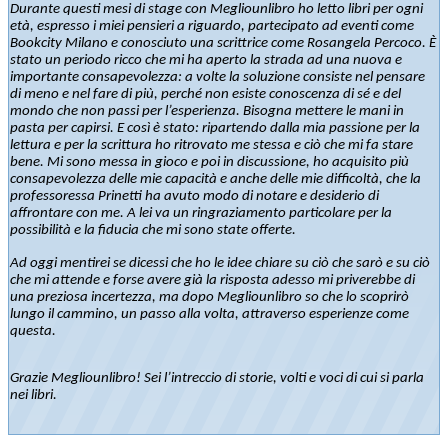
Durante questi mesi di stage con Megliounlibro ho letto libri per ogni
età, espresso i miei pensieri a riguardo, partecipato ad eventi come
Bookcity Milano e conosciuto una scrittrice come Rosangela Percoco. È
stato un periodo ricco che mi ha aperto la strada ad una nuova e
importante consapevolezza: a volte la soluzione consiste nel pensare
di meno e nel fare di più, perché non esiste conoscenza di sé e del
mondo che non passi per l’esperienza. Bisogna mettere le mani in
pasta per capirsi. E così è stato: ripartendo dalla mia passione per la
lettura e per la scrittura ho ritrovato me stessa e ciò che mi fa stare
bene. Mi sono messa in gioco e poi in discussione, ho acquisito più
consapevolezza delle mie capacità e anche delle mie difficoltà, che la
professoressa Prinetti ha avuto modo di notare e desiderio di
affrontare con me. A lei va un ringraziamento particolare per la
possibilità e la fiducia che mi sono state offerte.
Ad oggi mentirei se dicessi che ho le idee chiare su ciò che sarò e su ciò
che mi attende e forse avere già la risposta adesso mi priverebbe di
una preziosa incertezza, ma dopo Megliounlibro so che lo scoprirò
lungo il cammino, un passo alla volta, attraverso esperienze come
questa.
Grazie Megliounlibro! Sei l’intreccio di storie, volti e voci di cui si parla
nei libri.