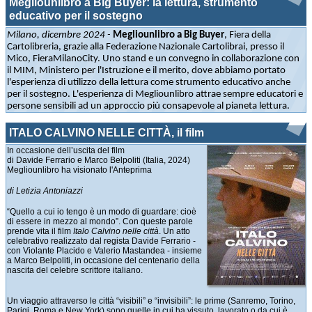
Megliounlibro a Big Buyer: la lettura, strumento
educativo per il sostegno
Milano, dicembre 2024 -
Megliounlibro a Big Buyer
, Fiera della
Cartolibreria, grazie alla Federazione Nazionale Cartolibrai, presso il
Mico, FieraMilanoCity. Uno stand e un convegno in collaborazione con
il MIM, Ministero per l'Istruzione e il merito, dove abbiamo portato
l'esperienza di utilizzo della lettura come strumento educativo anche
per il sostegno. L'esperienza di Megliounlibro attrae sempre educatori e
persone sensibili ad un approccio più consapevole al pianeta lettura.
ITALO CALVINO NELLE CITTÀ, il film
In occasione dell’uscita del film
di Davide Ferrario e Marco Belpoliti (Italia, 2024)
Megliounlibro ha visionato l'Anteprima
di Letizia Antoniazzi
“Quello a cui io tengo è un modo di guardare: cioè
di essere in mezzo al mondo”. Con queste parole
prende vita il film
Italo Calvino nelle città
. Un atto
celebrativo realizzato dal regista Davide Ferrario -
con Violante Placido e Valerio Mastandea - insieme
a Marco Belpoliti, in occasione del centenario della
nascita del celebre scrittore italiano.
Un viaggio attraverso le città “visibili” e “invisibili”: le prime (Sanremo, Torino,
Parigi, Roma e New York) sono quelle in cui ha vissuto, lavorato o da cui è