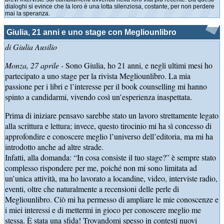
dialoghi si evince che la loro è una lotta silenziosa, costante, per non perdere
mai la speranza.
Giulia, 21 anni e uno stage con Megliounlibro
di Giulia Ausilio
Monza, 27 aprile -
Sono Giulia, ho 21 anni, e negli ultimi mesi ho
partecipato a uno stage per la rivista Megliounlibro. La mia
passione per i libri e l’interesse per il book counselling mi hanno
spinto a candidarmi, vivendo così un’esperienza inaspettata.
Prima di iniziare pensavo sarebbe stato un lavoro strettamente legato
alla scrittura e lettura; invece, questo tirocinio mi ha sì concesso di
approfondire e conoscere meglio l’universo dell’editoria, ma mi ha
introdotto anche ad altre strade.
Infatti, alla domanda: “In cosa consiste il tuo stage?” è sempre stato
complesso rispondere per me, poiché non mi sono limitata ad
un’unica attività, ma ho lavorato a locandine, video, interviste radio,
eventi, oltre che naturalmente a recensioni delle perle di
Megliounlibro. Ciò mi ha permesso di ampliare le mie conoscenze e
i miei interessi e di mettermi in gioco per conoscere meglio me
stessa. È stata una sfida! Trovandomi spesso in contesti nuovi