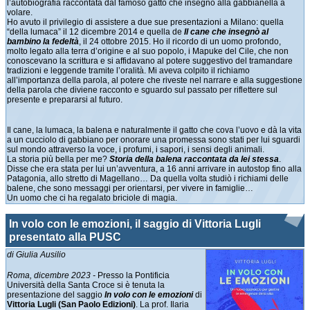
l’autobiografia raccontata dal famoso gatto che insegnò alla gabbianella a
volare.
Ho avuto il privilegio di assistere a due sue presentazioni a Milano: quella
“della lumaca” il 12 dicembre 2014 e quella de
Il cane che insegnò al
bambino la fedeltà
, il 24 ottobre 2015. Ho il ricordo di un uomo profondo,
molto legato alla terra d’origine e al suo popolo, i Mapuke del Cile, che non
conoscevano la scrittura e si affidavano al potere suggestivo del tramandare
tradizioni e leggende tramite l’oralità. Mi aveva colpito il richiamo
all’importanza della parola, al potere che riveste nel narrare e alla suggestione
della parola che diviene racconto e sguardo sul passato per riflettere sul
presente e prepararsi al futuro.
Il cane, la lumaca, la balena e naturalmente il gatto che cova l’uovo e dà la vita
a un cucciolo di gabbiano per onorare una promessa sono stati per lui sguardi
sul mondo attraverso la voce, i profumi, i sapori, i sensi degli animali.
La storia più bella per me?
Storia della balena raccontata da lei stessa
.
Disse che era stata per lui un’avventura, a 16 anni arrivare in autostop fino alla
Patagonia, allo stretto di Magellano… Da quella volta studiò i richiami delle
balene, che sono messaggi per orientarsi, per vivere in famiglie…
Un uomo che ci ha regalato briciole di magia.
In volo con le emozioni, il saggio di Vittoria Lugli
presentato alla PUSC
di Giulia Ausilio
Roma, dicembre 2023 -
Presso la Pontificia
Università della Santa Croce si è tenuta la
presentazione del saggio
In volo con le emozioni
di
Vittoria Lugli (San Paolo Edizioni)
. La prof. Ilaria